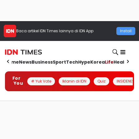
Baca artikel
IDN Times
lainnya di IDN App
Install
Home
News
Business
Sport
Tech
Hype
Korea
Life
Health
Aut
For
# Yuk Vote
Iklanin di IDN
Quiz
INSIDENESIA
You