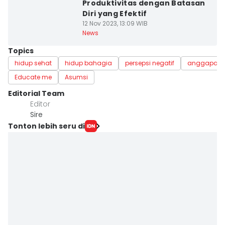
Produktivitas dengan Batasan
Diri yang Efektif
12 Nov 2023, 13:09 WIB
News
Topics
hidup sehat
hidup bahagia
persepsi negatif
anggapan
Educate me
Asumsi
Editorial Team
Editor
Sire
Tonton lebih seru di