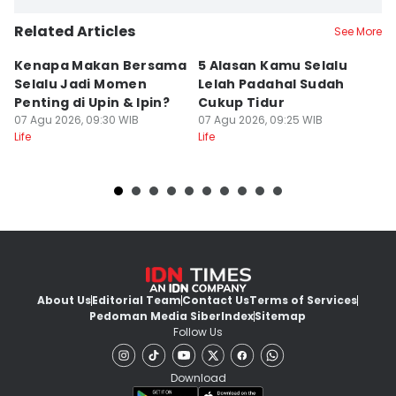
Related Articles
See More
Kenapa Makan Bersama
5 Alasan Kamu Selalu
W
Selalu Jadi Momen
Lelah Padahal Sudah
I
Penting di Upin & Ipin?
Cukup Tidur
P
07 Agu 2026, 09:30 WIB
07 Agu 2026, 09:25 WIB
L
07
Life
Life
Lif
About Us
Editorial Team
Contact Us
Terms of Services
Pedoman Media Siber
Index
Sitemap
Follow Us
Download