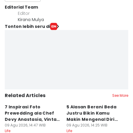
Editorial Team
Editor
Kirana Mulya
Tonton lebih seru di
Related Articles
See More
7 Inspirasi Foto
5 Alasan Berani Beda
5
Prewedding ala Chef
Justru Bikin Kamu
T
Devy Anastasia, Vintage
Makin Mengenal Diri
D
Romance!
09 Agu 2026, 14:47 WIB
Sendiri
09 Agu 2026, 14:25 WIB
09
Life
Life
Lif