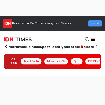
Baca artikel
IDN Times
lainnya di IDN App
Install
Home
News
Business
Sport
Tech
Hype
Korea
Life
Health
Aut
For
# Yuk Vote
Iklanin di IDN
Quiz
INSIDENESIA
You