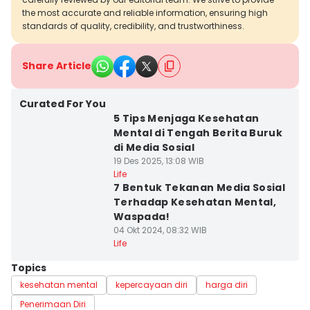
the most accurate and reliable information, ensuring high
standards of quality, credibility, and trustworthiness.
Share Article
Curated For You
5 Tips Menjaga Kesehatan
Mental di Tengah Berita Buruk
di Media Sosial
19 Des 2025, 13:08 WIB
Life
7 Bentuk Tekanan Media Sosial
Terhadap Kesehatan Mental,
Waspada!
04 Okt 2024, 08:32 WIB
Life
Topics
kesehatan mental
kepercayaan diri
harga diri
Penerimaan Diri