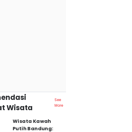
endasi
See
t Wisata
More
Wisata Kawah
Putih Bandung: