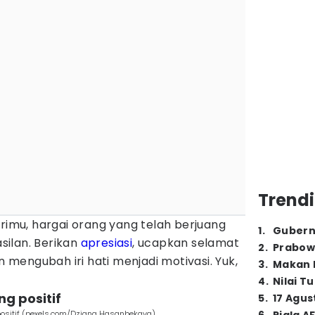
Trendi
irimu, hargai orang yang telah berjuang
1
.
Gubern
ilan. Berikan
apresiasi
, ucapkan selamat
2
.
Prabow
an mengubah iri hati menjadi motivasi. Yuk,
3
.
Makan B
4
.
Nilai T
g positif
5
.
17 Agus
positif (pexels.com/Dziana Hasanbekava)