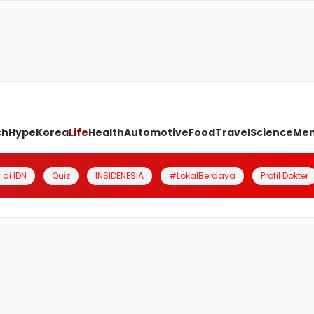
ch
Hype
Korea
Life
Health
Automotive
Food
Travel
Science
Me
 di IDN
Quiz
INSIDENESIA
#LokalBerdaya
Profil Dokter