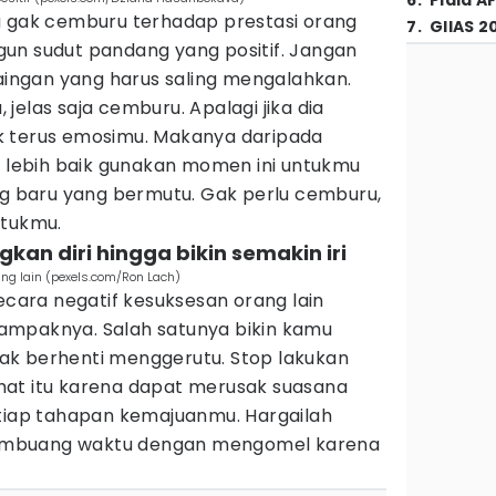
6
.
Piala A
u gak cemburu terhadap prestasi orang
7
.
GIIAS 2
un sudut pandang yang positif. Jangan
ngan yang harus saling mengalahkan.
, jelas saja cemburu. Apalagi jika dia
naik terus emosimu. Makanya daripada
, lebih baik gunakan momen ini untukmu
baru yang bermutu. Gak perlu cemburu,
ntukmu.
kan diri hingga bikin semakin iri
ng lain (pexels.com/Ron Lach)
ara negatif kesuksesan orang lain
ampaknya. Salah satunya bikin kamu
ak berhenti menggerutu. Stop lakukan
hat itu karena dapat merusak suasana
etiap tahapan kemajuanmu. Hargailah
embuang waktu dengan mengomel karena