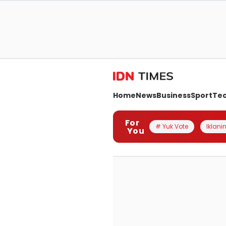
Home
News
Business
Sport
Te
For
# Yuk Vote
Iklanin
You