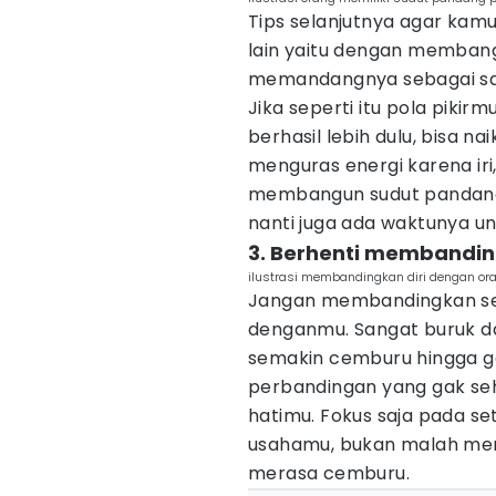
Tips selanjutnya agar kam
lain yaitu dengan membang
memandangnya sebagai sai
Jika seperti itu pola pikirmu
berhasil lebih dulu, bisa 
menguras energi karena iri
membangun sudut pandang 
nanti juga ada waktunya u
3. Berhenti membanding
ilustrasi membandingkan diri dengan ora
Jangan membandingkan sec
denganmu. Sangat buruk d
semakin cemburu hingga g
perbandingan yang gak se
hatimu. Fokus saja pada s
usahamu, bukan malah m
merasa cemburu.