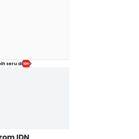
ih seru di
from IDN