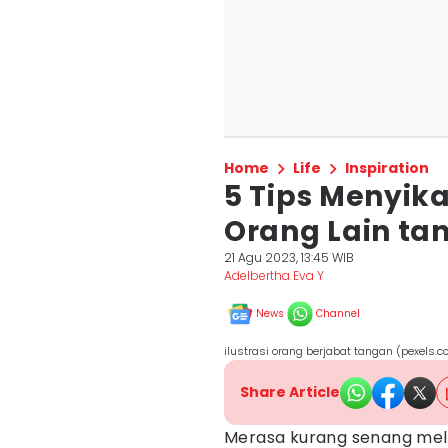
Home
Life
Inspiration
5 Tips Menyika
Orang Lain t
21 Agu 2023, 13:45 WIB
Adelbertha Eva Y
News
Channel
ilustrasi orang berjabat tangan (pexels.
Share Article
Merasa kurang senang meli