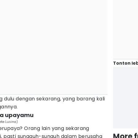
Tonton leb
g dulu dengan sekarang, yang barang kali
annya.
ala upayamu
ete Lusina)
erupaya? Orang lain yang sekarang
More 
i, pasti sungguh-sunguh dalam berusaha