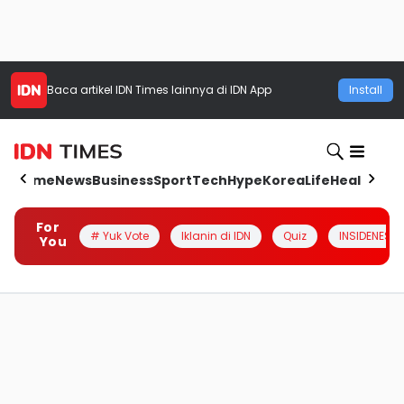
Baca artikel
IDN Times
lainnya di IDN App
Install
Home
News
Business
Sport
Tech
Hype
Korea
Life
Health
Aut
For
# Yuk Vote
Iklanin di IDN
Quiz
INSIDENESIA
You