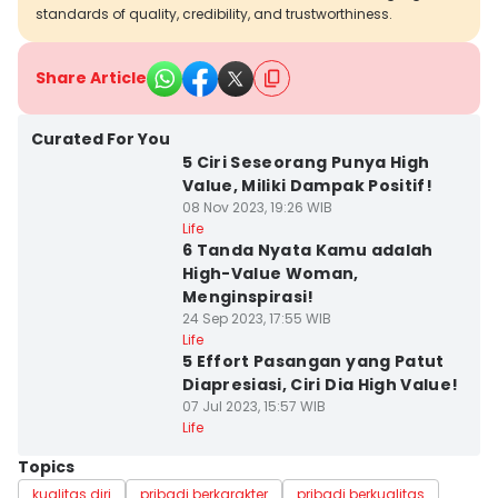
standards of quality, credibility, and trustworthiness.
Share Article
Curated For You
5 Ciri Seseorang Punya High
Value, Miliki Dampak Positif!
08 Nov 2023, 19:26 WIB
Life
6 Tanda Nyata Kamu adalah
High-Value Woman,
Menginspirasi!
24 Sep 2023, 17:55 WIB
Life
5 Effort Pasangan yang Patut
Diapresiasi, Ciri Dia High Value!
07 Jul 2023, 15:57 WIB
Life
Topics
kualitas diri
pribadi berkarakter
pribadi berkualitas