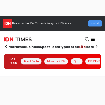
Baca artikel
IDN Times
lainnya di IDN App
Install
Home
News
Business
Sport
Tech
Hype
Korea
Life
Health
Aut
For
# Yuk Vote
Iklanin di IDN
Quiz
INSIDENESIA
You