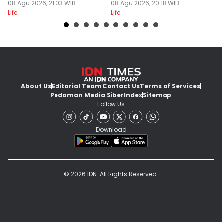
Netflix
08 Agu 2026, 21:03 WIB
08 Agu 2026, 20:18 WIB
R
08
Life
Life
Lif
About Us
Editorial Team
Contact Us
Terms of Services
Pedoman Media Siber
Index
Sitemap
Follow Us
Download
© 2026 IDN. All Rights Reserved.