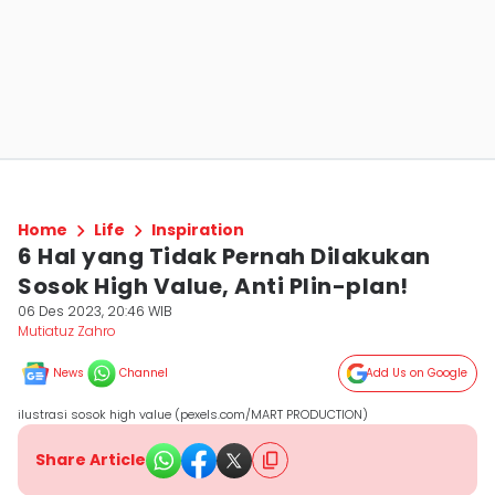
Home
Life
Inspiration
6 Hal yang Tidak Pernah Dilakukan
Sosok High Value, Anti Plin-plan!
06 Des 2023, 20:46 WIB
Mutiatuz Zahro
News
Channel
Add Us on Google
ilustrasi sosok high value (pexels.com/MART PRODUCTION)
Share Article