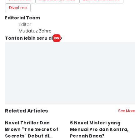
Divert me
Editorial Team
Editor
Mutiatuz Zahro
Tonton lebih seru di
Related Articles
See More
Novel Thriller Dan
6 Novel Misteri yang
6
Brown "The Secret of
Menuai Pro dan Kontra,
H
Secrets" Debut di
Pernah Baca?
M