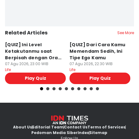
Related Articles
See More
[QUIZ] Ini Level
[QUIZ] Dari Cara Kamu
[Q
Ketakutanmu saat
Memendam Sedih, Ini
Up
Berpisah dengan Orang
Tipe Ego Kamu
K
Lain
07 Agu 2026, 23:00 WIB
07 Agu 2026, 22:30 WIB
07
Life
Life
Lif
Play Quiz
Play Quiz
About Us
Editorial Team
Contact Us
Terms of Services
Pedoman Media Siber
Index
Sitemap
Follow Us