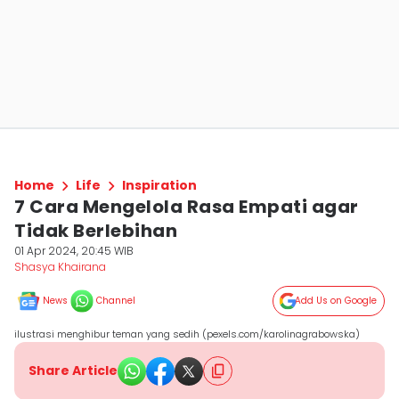
Home
Life
Inspiration
7 Cara Mengelola Rasa Empati agar
Tidak Berlebihan
01 Apr 2024, 20:45 WIB
Shasya Khairana
News
Channel
Add Us on Google
ilustrasi menghibur teman yang sedih (pexels.com/karolinagrabowska)
Share Article