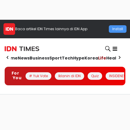
Baca artikel
IDN Times
lainnya di IDN App
Install
Home
News
Business
Sport
Tech
Hype
Korea
Life
Health
Aut
For
# Yuk Vote
Iklanin di IDN
Quiz
INSIDENESIA
You