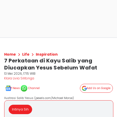
Home
Life
Inspiration
7 Perkataan di Kayu Salib yang
Diucapkan Yesus Sebelum Wafat
13 Mei 2026, 17:15 WIB
Klara Livia Silitonga
News
Channel
Add Us on Google
Ilustrasi Salib Yesus (pexels.com/Michael Morse)
Intinya Sih