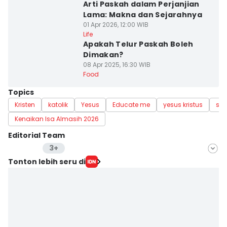
Arti Paskah dalam Perjanjian
Lama: Makna dan Sejarahnya
01 Apr 2026, 12:00 WIB
Life
Apakah Telur Paskah Boleh
Dimakan?
08 Apr 2025, 16:30 WIB
Food
Topics
Kristen
katolik
Yesus
Educate me
yesus kristus
sal
Kenaikan Isa Almasih 2026
Editorial Team
3+
Editor
Tonton lebih seru di
Pinka Wima Wima
Editor
Stella Azasya
Editor