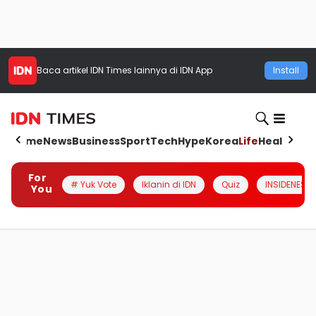
Baca artikel
IDN Times
lainnya di IDN App
Install
Home
News
Business
Sport
Tech
Hype
Korea
Life
Health
Aut
For
# Yuk Vote
Iklanin di IDN
Quiz
INSIDENESIA
You