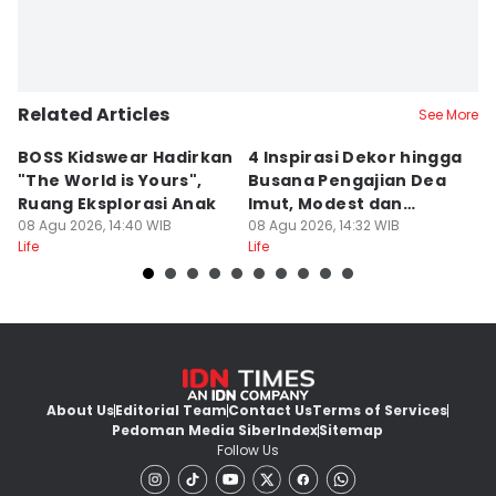
Eddy Rusmanto
Editor
Klara Livia Silitonga
Related Articles
Editor
See More
Delvia Y Oktaviani
BOSS Kidswear Hadirkan
4 Inspirasi Dekor hingga
K
"The World is Yours",
Busana Pengajian Dea
K
Ruang Eksplorasi Anak
Imut, Modest dan
S
08 Agu 2026, 14:40 WIB
Anggun!
08 Agu 2026, 14:32 WIB
08
Life
Life
Lif
About Us
Editorial Team
Contact Us
Terms of Services
Pedoman Media Siber
Index
Sitemap
Follow Us