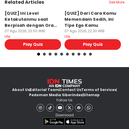
Related Articles
See More
[QUIZ] Ini Level
[QUIZ] Dari Cara Kamu
[Q
Ketakutanmu saat
Memendam Sedih, Ini
Up
Berpisah dengan Orang
Tipe Ego Kamu
K
Lain
07 Agu 2026, 23:00 WIB
07 Agu 2026, 22:30 WIB
07
Life
Life
Lif
Play Quiz
Play Quiz
About Us
Editorial Team
Contact Us
Terms of Services
Pedoman Media Siber
Index
Sitemap
Follow Us
Download