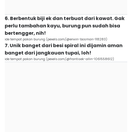
6. Berbentuk biji ek dan terbuat dari kawat. Gak
perlu tambahan kayu, burung pun sudah bisa
bertengger, nih!
ide tempat pakan burung (pexels.com/@erwin-bosman-118283)
7. Unik banget dari besi spiral ini dijamin aman
banget dari jangkauan tupai, loh!
ide tempat pakan burung (pexels.com/@frantisek-allin-1061558612)