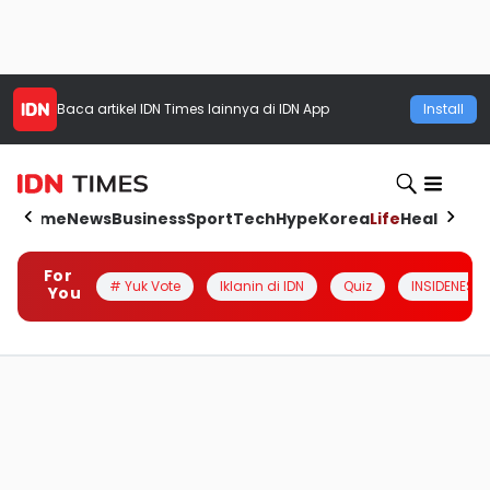
Baca artikel
IDN Times
lainnya di IDN App
Install
Home
News
Business
Sport
Tech
Hype
Korea
Life
Health
Aut
For
# Yuk Vote
Iklanin di IDN
Quiz
INSIDENESIA
You