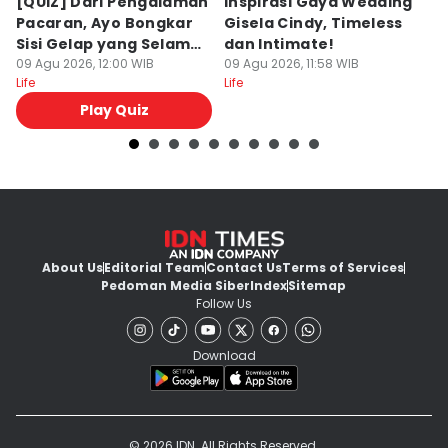
[QUIZ] Dari Pengalaman
Inspirasi Gaya Wedding
P
Pacaran, Ayo Bongkar
Gisela Cindy, Timeless
y
Sisi Gelap yang Selama
dan Intimate!
B
Ini Disembunyikan
09 Agu 2026, 12:00 WIB
09 Agu 2026, 11:58 WIB
09
Life
Life
Lif
Play Quiz
About Us
Editorial Team
Contact Us
Terms of Services
Pedoman Media Siber
Index
Sitemap
Follow Us
Download
© 2026 IDN. All Rights Reserved.