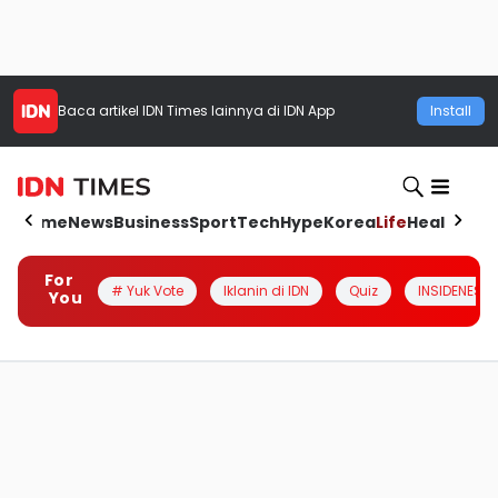
Baca artikel
IDN Times
lainnya di IDN App
Install
Home
News
Business
Sport
Tech
Hype
Korea
Life
Health
Aut
For
# Yuk Vote
Iklanin di IDN
Quiz
INSIDENESIA
You