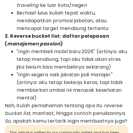
traveling
ke luar kota/negeri
Berhasil lulus kuliah tepat waktu,
mendapatkan promosi jabatan, atau
mencapai target menabung tertentu
2. Reverse bucket list: daftar pelepasan
(
manajemen passion
)
"Ingin membeli mobil baru 2026" (artinya: aku
tetap menabung, tapi aku tidak akan stres
jika belum bisa membelinya sekarang)
"Ingin segera naik jabatan jadi manajer"
(artinya: aku tetap bekerja keras, tapi tidak
membiarkan ambisi ini merusak kesehatan
mental)
Nah, itulah pemahaman tentang apa itu
reverse
bucket list
, manfaat, hingga contoh penulisannya.
So,
apakah kamu tertarik ingin membuatnya juga?
This article is written by our community writers and has been