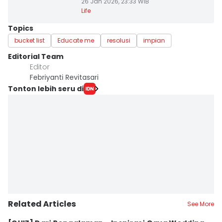
26 Jan 2026, 23:33 WIB
Life
Topics
bucket list
Educate me
resolusi
impian
Editorial Team
Editor
Febriyanti Revitasari
Tonton lebih seru di
Related Articles
See More