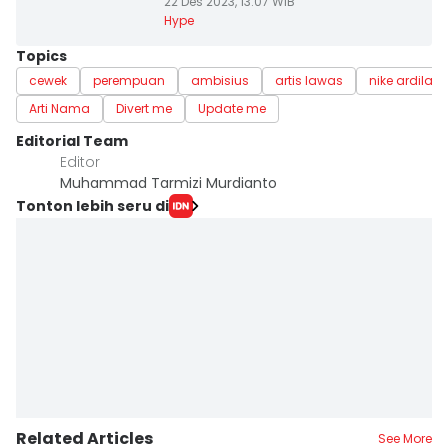
22 Des 2023, 13:07 WIB
Hype
Topics
cewek
perempuan
ambisius
artis lawas
nike ardila
Arti Nama
Divert me
Update me
Editorial Team
Editor
Muhammad Tarmizi Murdianto
Tonton lebih seru di
Related Articles
See More