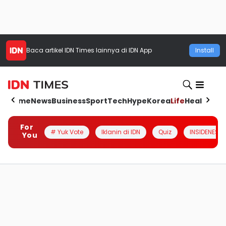
Baca artikel
IDN Times
lainnya di IDN App
Install
Home
News
Business
Sport
Tech
Hype
Korea
Life
Health
Aut
For
# Yuk Vote
Iklanin di IDN
Quiz
INSIDENESIA
You