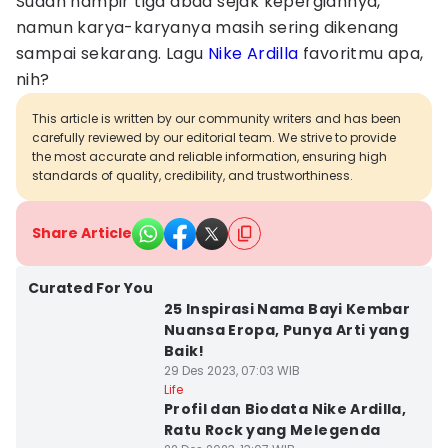
Sudah hampir tiga abad sejak kepergiannya,
namun karya-karyanya masih sering dikenang
sampai sekarang. Lagu
Nike Ardilla
favoritmu apa,
nih?
This article is written by our community writers and has been
carefully reviewed by our editorial team. We strive to provide
the most accurate and reliable information, ensuring high
standards of quality, credibility, and trustworthiness.
Share Article
Curated For You
25 Inspirasi Nama Bayi Kembar
Nuansa Eropa, Punya Arti yang
Baik!
29 Des 2023, 07:03 WIB
Life
Profil dan Biodata Nike Ardilla,
Ratu Rock yang Melegenda