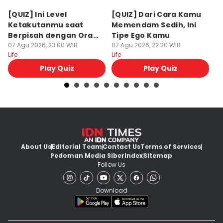
[QUIZ] Ini Level
[QUIZ] Dari Cara Kamu
[Q
Ketakutanmu saat
Memendam Sedih, Ini
Up
Berpisah dengan Orang
Tipe Ego Kamu
K
Lain
07 Agu 2026, 23:00 WIB
07 Agu 2026, 22:30 WIB
07
Life
Life
Lif
Play Quiz
Play Quiz
About Us
Editorial Team
Contact Us
Terms of Services
Pedoman Media Siber
Index
Sitemap
Follow Us
Download