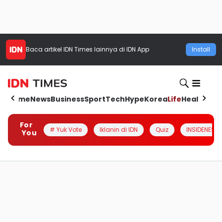
Baca artikel
IDN Times
lainnya di IDN App
Install
Home
News
Business
Sport
Tech
Hype
Korea
Life
Health
Aut
For
# Yuk Vote
Iklanin di IDN
Quiz
INSIDENESIA
You