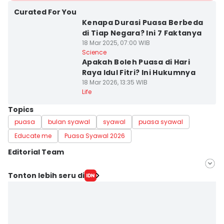
Curated For You
Kenapa Durasi Puasa Berbeda
di Tiap Negara? Ini 7 Faktanya
18 Mar 2025, 07:00 WIB
Science
Apakah Boleh Puasa di Hari
Raya Idul Fitri? Ini Hukumnya
18 Mar 2026, 13:35 WIB
Life
Topics
puasa
bulan syawal
syawal
puasa syawal
Educate me
Puasa Syawal 2026
Editorial Team
Editor
Tonton lebih seru di
Febriyanti Revitasari
Editor
Delvia Y Oktaviani