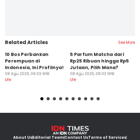
Related Articles
See More
10 Bos Perbankan
5 Parfum Matcha dari
5
Perempuan di
Rp25 Ribuan hingga Rp5
K
Indonesia, Ini Profilnya!
Jutaan, Pilih Mana?
P
08 Agu 2026, 09:03 WIB
08 Agu 2026, 08:03 WIB
U
08
Life
Life
Lif
About Us
Editorial Team
Contact Us
Terms of Services