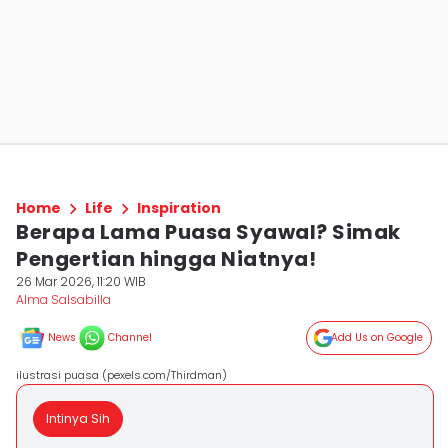
Home
Life
Inspiration
Berapa Lama Puasa Syawal? Simak
Pengertian hingga Niatnya!
26 Mar 2026, 11:20 WIB
Alma Salsabilla
News
Channel
Add Us on Google
ilustrasi puasa (pexels.com/Thirdman)
Intinya Sih