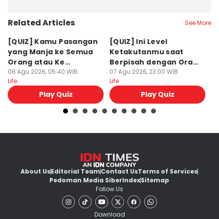
Related Articles
See More
[QUIZ] Kamu Pasangan
[QUIZ] Ini Level
[
yang Manja ke Semua
Ketakutanmu saat
M
Orang atau Ke
Berpisah dengan Orang
T
Pasangan Aja?
08 Agu 2026, 05:40 WIB
Lain
07 Agu 2026, 23:00 WIB
07
Life
Life
Lif
Play Quiz
Play Quiz
About Us
Editorial Team
Contact Us
Terms of Services
Pedoman Media Siber
Index
Sitemap
Follow Us
Download