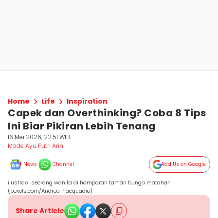
Home
Life
Inspiration
Capek dan Overthinking? Coba 8 Tips
Ini Biar Pikiran Lebih Tenang
16 Mei 2026, 22:51 WIB
Made Ayu Putri Arini
News
Channel
Add Us on Google
ilustrasi seorang wanita di hamparan taman bunga matahari
(pexels.com/Andrea Piacquadio)
Share Article