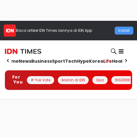
Baca artikel
IDN Times
lainnya di IDN App
Install
Home
News
Business
Sport
Tech
Hype
Korea
Life
Health
Aut
For
# Yuk Vote
Iklanin di IDN
Quiz
INSIDENESIA
You