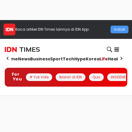
Baca artikel
IDN Times
lainnya di IDN App
Install
Home
News
Business
Sport
Tech
Hype
Korea
Life
Health
Aut
For
# Yuk Vote
Iklanin di IDN
Quiz
INSIDENESIA
You