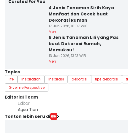
Curated For You
4 Jenis Tanaman Sirih Kaya
Manfaat dan Cocok buat
Dekorasi Rumah
17 Jun 2026, 18:07 WIB
Men
5 Jenis Tanaman Lili yang Pas
buat Dekorasi Rumah,
Memukau!
13 Jun 2026, 13:13 WIB
Men
Topics
life
inspiration
Inspirasi
dekorasi
tips dekorasi
tip
Give me Perspective
Editorial Team
Editor
Agsa Tian
Tonton lebih seru di