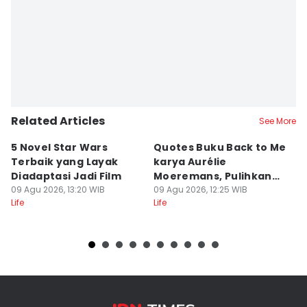
Related Articles
See More
5 Novel Star Wars
Quotes Buku Back to Me
I
Terbaik yang Layak
karya Aurélie
P
Diadaptasi Jadi Film
Moeremans, Pulihkan
C
09 Agu 2026, 13:20 WIB
Luka Terdalam
09 Agu 2026, 12:25 WIB
R
09
Life
Life
Lif