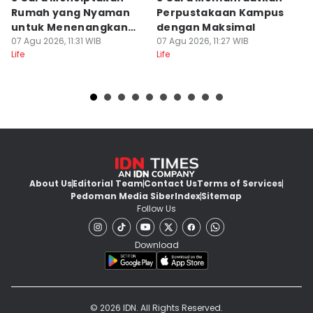
Rumah yang Nyaman
Perpustakaan Kampus
M
untuk Menenangkan
dengan Maksimal
B
Pikiran
07 Agu 2026, 11:31 WIB
07 Agu 2026, 11:27 WIB
Fl
07
Life
Life
Lif
About Us
Editorial Team
Contact Us
Terms of Services
Pedoman Media Siber
Index
Sitemap
Follow Us
Download
© 2026 IDN. All Rights Reserved.