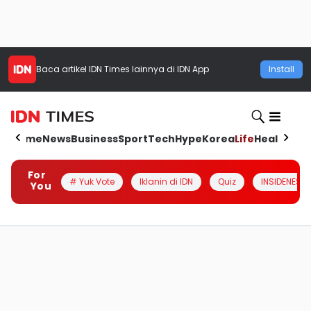
Baca artikel
IDN Times
lainnya di IDN App
Install
Home
News
Business
Sport
Tech
Hype
Korea
Life
Health
Aut
For
# Yuk Vote
Iklanin di IDN
Quiz
INSIDENESIA
You