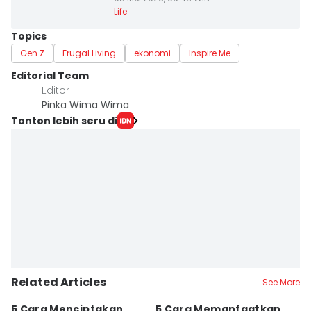
Life
Topics
Gen Z
Frugal Living
ekonomi
Inspire Me
Editorial Team
Editor
Pinka Wima Wima
Tonton lebih seru di
Related Articles
See More
5 Cara Menciptakan
5 Cara Memanfaatkan
5