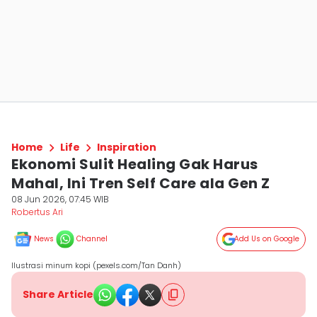
Home
Life
Inspiration
Ekonomi Sulit Healing Gak Harus
Mahal, Ini Tren Self Care ala Gen Z
08 Jun 2026, 07:45 WIB
Robertus Ari
News
Channel
Add Us on Google
Ilustrasi minum kopi (pexels.com/Tan Danh)
Share Article