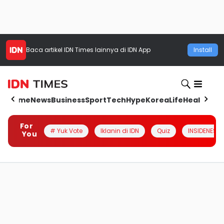
Baca artikel
IDN Times
lainnya di IDN App
Install
Home
News
Business
Sport
Tech
Hype
Korea
Life
Health
Aut
For
# Yuk Vote
Iklanin di IDN
Quiz
INSIDENESIA
You