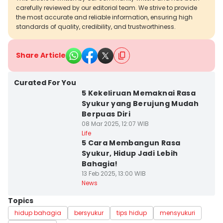
carefully reviewed by our editorial team. We strive to provide
the most accurate and reliable information, ensuring high
standards of quality, credibility, and trustworthiness.
Share Article
Curated For You
5 Kekeliruan Memaknai Rasa
Syukur yang Berujung Mudah
Berpuas Diri
08 Mar 2025, 12:07 WIB
Life
5 Cara Membangun Rasa
Syukur, Hidup Jadi Lebih
Bahagia!
13 Feb 2025, 13:00 WIB
News
Topics
hidup bahagia
bersyukur
tips hidup
mensyukuri