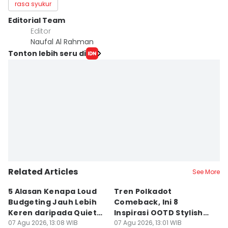
rasa syukur
Editorial Team
Editor
Naufal Al Rahman
Tonton lebih seru di
Related Articles
See More
5 Alasan Kenapa Loud
Tren Polkadot
B
Budgeting Jauh Lebih
Comeback, Ini 8
G
Keren daripada Quiet
Inspirasi OOTD Stylish
P
Luxury
07 Agu 2026, 13:08 WIB
ala Inas Rana
07 Agu 2026, 13:01 WIB
P
07