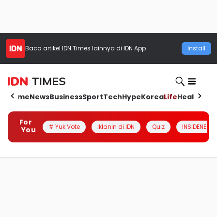
Baca artikel
IDN Times
lainnya di IDN App
Install
Home
News
Business
Sport
Tech
Hype
Korea
Life
Health
Aut
For
# Yuk Vote
Iklanin di IDN
Quiz
INSIDENESIA
You