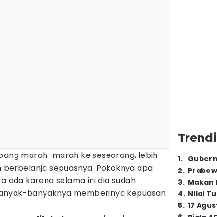
Trendi
mbang marah-marah ke seseorang, lebih
1
.
Gubern
n berbelanja sepuasnya. Pokoknya apa
2
.
Prabow
ya ada karena selama ini dia sudah
3
.
Makan B
banyak-banyaknya memberinya kepuasan
4
.
Nilai T
5
.
17 Agus