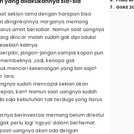
6
.
Piala A
 yang dilakukannya sia-sia
7
.
GIIAS 2
mat sekian lama dengan harapan bisa
t diinginkannya. Harganya memang
a harus amat bersabar. Namun saat uangnya
ang diincar malah sudah gak diproduksi
esekian kalinya.
 berpikir, jangan-jangan sampai kapan pun
membelinya. Jadi, kenapa gak
k mencari kesenangan yang lain saja?
 lara.
uangnya sudah mencapai sekian akan
 depan, kan? Namun saat uangnya sudah
da saja kebutuhan tak terduga yang harus
niatnya berinvestasi memang belum direstui
gak perlu lagi 'ngoyo' dalam berhemat.
, pasti uangnya akan ada dengan