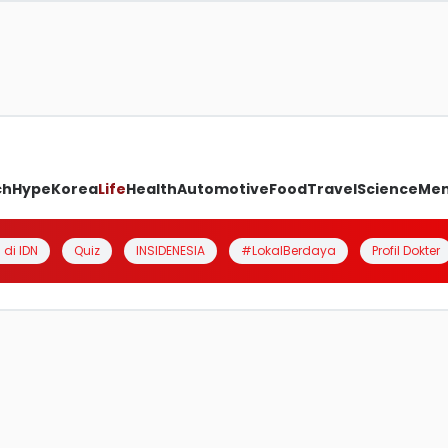
ch
Hype
Korea
Life
Health
Automotive
Food
Travel
Science
Me
 di IDN
Quiz
INSIDENESIA
#LokalBerdaya
Profil Dokter