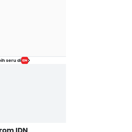
ih seru di
from IDN