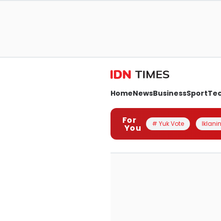
Home
News
Business
Sport
Te
For
# Yuk Vote
Iklanin
You