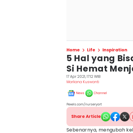
Home
Life
Inspiration
5 Hal yang Bi
Si Hemat Menja
17 Apr 2021, 17:12 WIB
Marliana Kuswanti
News
Channel
Pexels.com/nurseryart
Share Article
Sebenarnya, mengubah keb