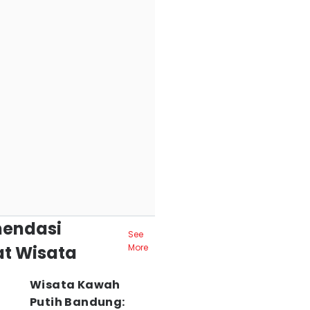
endasi
See
t Wisata
More
Wisata Kawah
Putih Bandung: