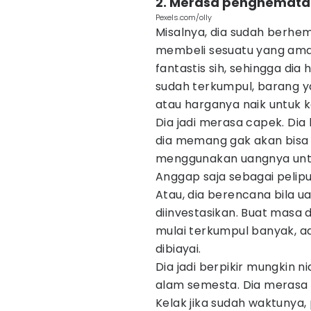
2. Merasa penghematan
Pexels.com/olly
Misalnya, dia sudah berhe
membeli sesuatu yang ama
fantastis sih, sehingga di
sudah terkumpul, barang y
atau harganya naik untuk k
Dia jadi merasa capek. Dia
dia memang gak akan bisa 
menggunakan uangnya untu
Anggap saja sebagai pelipur
Atau, dia berencana bila 
diinvestasikan. Buat masa
mulai terkumpul banyak, a
dibiayai.
Dia jadi berpikir mungkin 
alam semesta. Dia merasa 
Kelak jika sudah waktunya