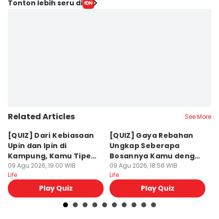
Tonton lebih seru di
Related Articles
See More
[QUIZ] Dari Kebiasaan
[QUIZ] Gaya Rebahan
[Q
Upin dan Ipin di
Ungkap Seberapa
y
Kampung, Kamu Tipe
Bosannya Kamu dengan
B
yang Pendendam atau
09 Agu 2026, 19:00 WIB
Hidup Ini
09 Agu 2026, 18:56 WIB
u
09
Life
Life
Lif
Pemurung?
Play Quiz
Play Quiz