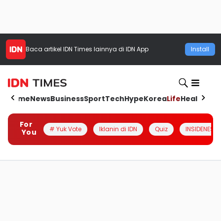
Baca artikel
IDN Times
lainnya di IDN App
Install
Home
News
Business
Sport
Tech
Hype
Korea
Life
Health
Aut
For
# Yuk Vote
Iklanin di IDN
Quiz
INSIDENESIA
You