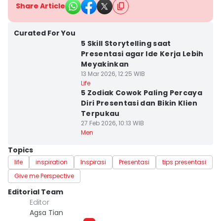
Share Article
Curated For You
5 Skill Storytelling saat
Presentasi agar Ide Kerja Lebih
Meyakinkan
13 Mar 2026, 12:25 WIB
Life
5 Zodiak Cowok Paling Percaya
Diri Presentasi dan Bikin Klien
Terpukau
27 Feb 2026, 10:13 WIB
Men
Topics
life
inspiration
Inspirasi
Presentasi
tips presentasi
Give me Perspective
Editorial Team
Editor
Agsa Tian