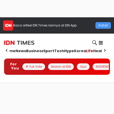
Baca artikel
IDN Times
lainnya di IDN App
Install
Home
News
Business
Sport
Tech
Hype
Korea
Life
Health
Aut
For
# Yuk Vote
Iklanin di IDN
Quiz
INSIDENESIA
You