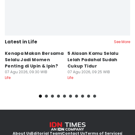
Latest in Life
See More
Kenapa Makan Bersama
5 Alasan Kamu Selalu
[
Selalu Jadi Momen
Lelah Padahal Sudah
Up
Penting di Upin & Ipin?
Cukup Tidur
T
07 Agu 2026, 09:30 WIB
07 Agu 2026, 09:25 WIB
H
07
Life
Life
Lif
About Us
Editorial Team
Contact Us
Terms of Services