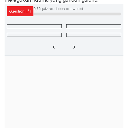
melegakan hatimu yang gundah gulana.
0
/
1
quiz has been answered.
Question
1
/
1