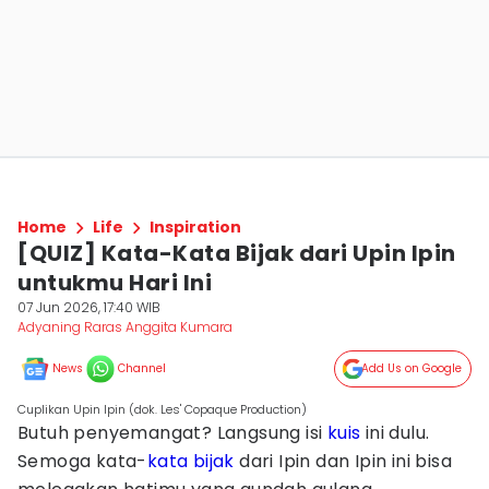
Home
Life
Inspiration
[QUIZ] Kata-Kata Bijak dari Upin Ipin
untukmu Hari Ini
07 Jun 2026, 17:40 WIB
Adyaning Raras Anggita Kumara
News
Channel
Add Us on Google
Cuplikan Upin Ipin (dok. Les' Copaque Production)
Butuh penyemangat? Langsung isi
kuis
ini dulu.
Semoga kata-
kata bijak
dari Ipin dan Ipin ini bisa