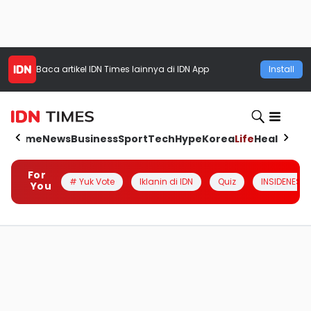
Baca artikel
IDN Times
lainnya di IDN App
Install
Home
News
Business
Sport
Tech
Hype
Korea
Life
Health
Aut
For
# Yuk Vote
Iklanin di IDN
Quiz
INSIDENESIA
You