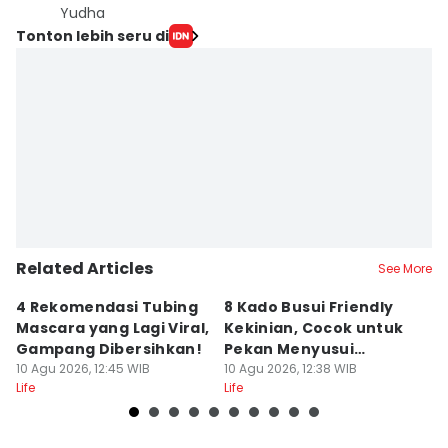
Yudha ‎
Tonton lebih seru di
Related Articles
See More
4 Rekomendasi Tubing
8 Kado Busui Friendly
7 
Mascara yang Lagi Viral,
Kekinian, Cocok untuk
y
Gampang Dibersihkan!
Pekan Menyusui
B
10 Agu 2026, 12:45 WIB
Sedunia!
10 Agu 2026, 12:38 WIB
In
10
Life
Life
Lif