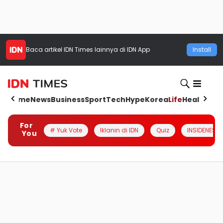
Baca artikel
IDN Times
lainnya di IDN App
Install
Home
News
Business
Sport
Tech
Hype
Korea
Life
Health
Aut
For
# Yuk Vote
Iklanin di IDN
Quiz
INSIDENESIA
You