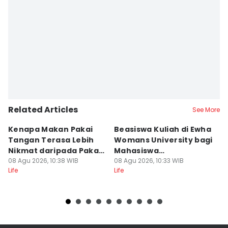
Pinka Wima Wima
Editor
Robertus Ari
Related Articles
See More
Kenapa Makan Pakai
Beasiswa Kuliah di Ewha
5
Tangan Terasa Lebih
Womans University bagi
I
Nikmat daripada Pakai
Mahasiswa
A
Sendok?
08 Agu 2026, 10:38 WIB
Internasional
08 Agu 2026, 10:33 WIB
F
08
Life
Life
Lif