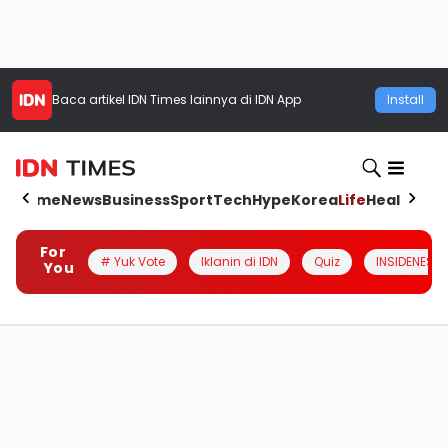
Baca artikel
IDN Times
lainnya di IDN App
Install
Home
News
Business
Sport
Tech
Hype
Korea
Life
Health
Aut
For
# Yuk Vote
Iklanin di IDN
Quiz
INSIDENESIA
You