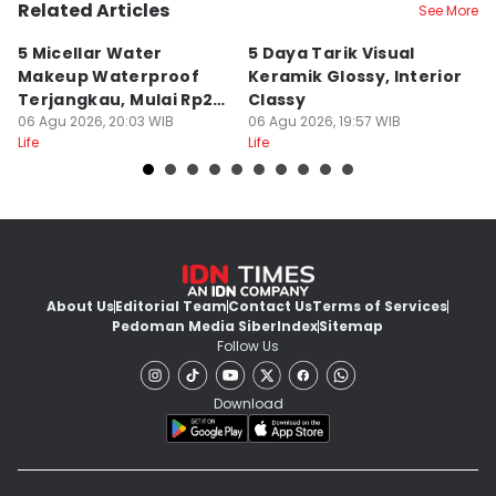
Related Articles
See More
5 Micellar Water
5 Daya Tarik Visual
5 
Makeup Waterproof
Keramik Glossy, Interior
A
Terjangkau, Mulai Rp20
Classy
K
Ribuan!
06 Agu 2026, 20:03 WIB
06 Agu 2026, 19:57 WIB
M
06
Life
Life
Lif
About Us
Editorial Team
Contact Us
Terms of Services
Pedoman Media Siber
Index
Sitemap
Follow Us
Download