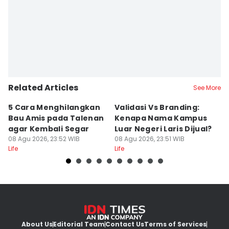
Related Articles
See More
5 Cara Menghilangkan
Validasi Vs Branding:
6
Bau Amis pada Talenan
Kenapa Nama Kampus
F
agar Kembali Segar
Luar Negeri Laris Dijual?
T
08 Agu 2026, 23:52 WIB
08 Agu 2026, 23:51 WIB
M
08
Life
Life
Lif
About Us
Editorial Team
Contact Us
Terms of Services