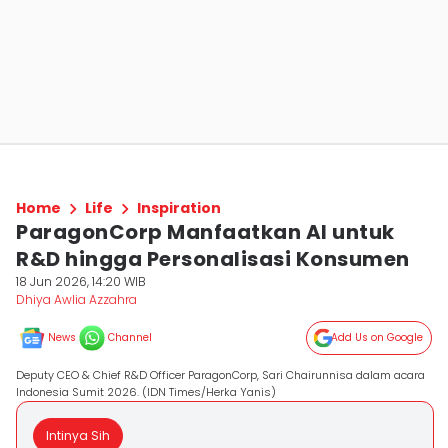
Home
Life
Inspiration
ParagonCorp Manfaatkan AI untuk
R&D hingga Personalisasi Konsumen
18 Jun 2026, 14:20 WIB
Dhiya Awlia Azzahra
News
Channel
Add Us on Google
Deputy CEO & Chief R&D Officer ParagonCorp, Sari Chairunnisa dalam acara
Indonesia Sumit 2026. (IDN Times/Herka Yanis)
Intinya Sih