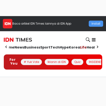
Baca artikel
IDN Times
lainnya di IDN App
Install
Home
News
Business
Sport
Tech
Hype
Korea
Life
Health
Aut
For
# Yuk Vote
Iklanin di IDN
Quiz
INSIDENESIA
You