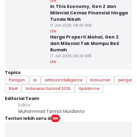
Life
In This Economy, Gen Z dan
Milenial Cemas Finansial hingga
Tunda Nikah
17 Jun 2026, 08:45 WIB
Life
Harga Properti Mahal, Gen Z
dan Milenial Tak Mampu Beli
Rumah
17 Jun 2026, 08:20 WIB
Life
Topics
Paragon
ai
artificial intelligence
Konsumen
pengala
Riset
Indonesia Summit 2026
Update me
Editorial Team
Editor
Muhammad Tarmizi Murdianto
Tonton lebih seru di