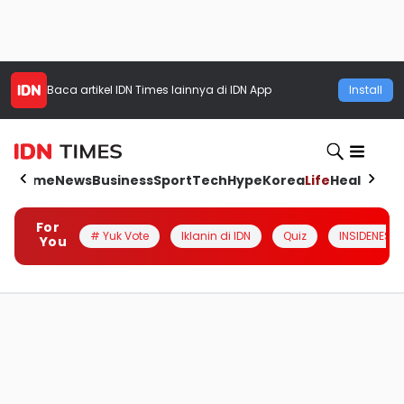
Baca artikel
IDN Times
lainnya di IDN App
Install
Home
News
Business
Sport
Tech
Hype
Korea
Life
Health
Aut
For
# Yuk Vote
Iklanin di IDN
Quiz
INSIDENESIA
You