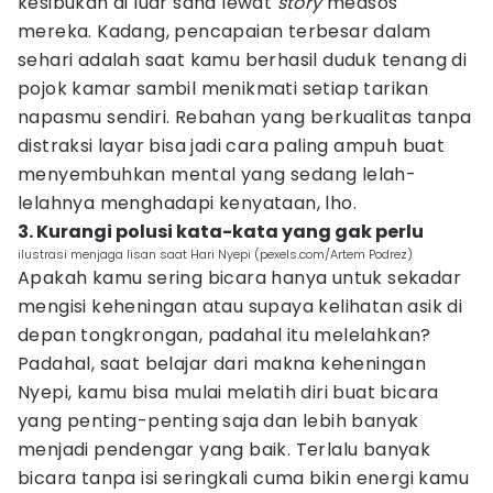
kesibukan di luar sana lewat
story
medsos
mereka. Kadang, pencapaian terbesar dalam
sehari adalah saat kamu berhasil duduk tenang di
pojok kamar sambil menikmati setiap tarikan
napasmu sendiri. Rebahan yang berkualitas tanpa
distraksi layar bisa jadi cara paling ampuh buat
menyembuhkan mental yang sedang lelah-
lelahnya menghadapi kenyataan, lho.
3. Kurangi polusi kata-kata yang gak perlu
ilustrasi menjaga lisan saat Hari Nyepi (pexels.com/Artem Podrez)
Apakah kamu sering bicara hanya untuk sekadar
mengisi keheningan atau supaya kelihatan asik di
depan tongkrongan, padahal itu melelahkan?
Padahal, saat belajar dari makna keheningan
Nyepi, kamu bisa mulai melatih diri buat bicara
yang penting-penting saja dan lebih banyak
menjadi pendengar yang baik. Terlalu banyak
bicara tanpa isi seringkali cuma bikin energi kamu