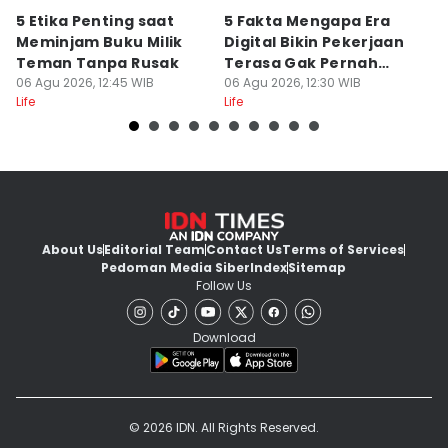
5 Etika Penting saat
5 Fakta Mengapa Era
8 
Meminjam Buku Milik
Digital Bikin Pekerjaan
K
Teman Tanpa Rusak
Terasa Gak Pernah
R
06 Agu 2026, 12:45 WIB
Selesai
06 Agu 2026, 12:30 WIB
Di
06
Life
Life
Lif
About Us
Editorial Team
Contact Us
Terms of Services
Pedoman Media Siber
Index
Sitemap
Follow Us
Download
© 2026 IDN. All Rights Reserved.