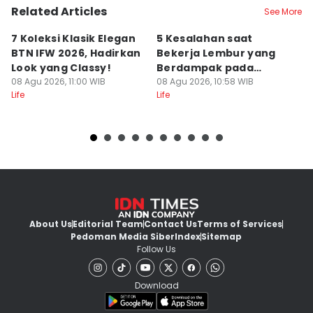
Related Articles
See More
7 Koleksi Klasik Elegan
5 Kesalahan saat
A
BTN IFW 2026, Hadirkan
Bekerja Lembur yang
B
Look yang Classy!
Berdampak pada
S
08 Agu 2026, 11:00 WIB
Produktivitas
08 Agu 2026, 10:58 WIB
08
Life
Life
Lif
About Us
Editorial Team
Contact Us
Terms of Services
Pedoman Media Siber
Index
Sitemap
Follow Us
Download