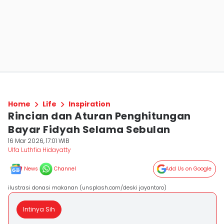
Home
Life
Inspiration
Rincian dan Aturan Penghitungan
Bayar Fidyah Selama Sebulan
16 Mar 2026, 17:01 WIB
Ulfa Luthfia Hidayatty
News
Channel
Add Us on Google
ilustrasi donasi makanan (unsplash.com/deski jayantoro)
Intinya Sih