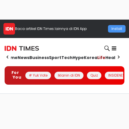
Baca artikel
IDN Times
lainnya di IDN App
Install
Home
News
Business
Sport
Tech
Hype
Korea
Life
Health
Aut
For
# Yuk Vote
Iklanin di IDN
Quiz
INSIDENESIA
You