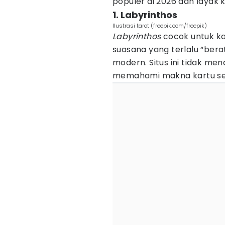
populer di 2026 dan layak
1. Labyrinthos
Ilustrasi tarot (freepik.com/freepik)
Labyrinthos
cocok untuk k
suasana yang terlalu “bera
modern. Situs ini tidak me
memahami makna kartu sec