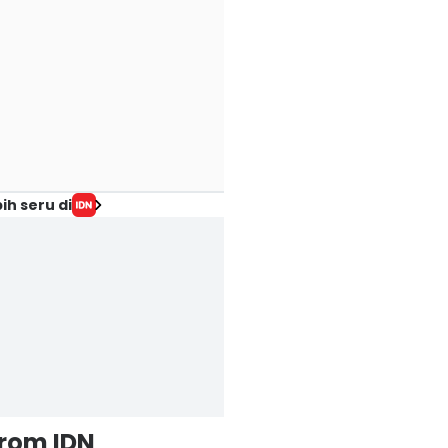
ih seru di
from IDN