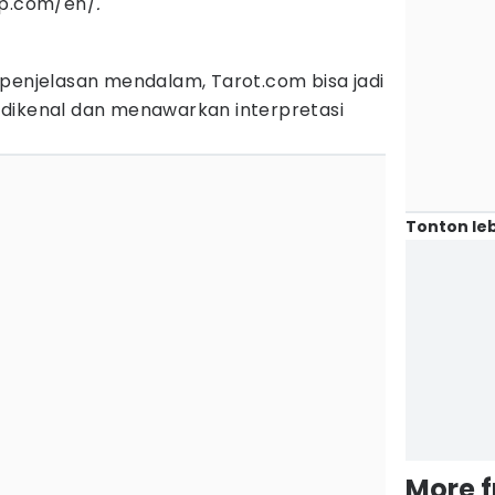
pp.com/en/
.
 penjelasan mendalam, Tarot.com bisa jadi
ma dikenal dan menawarkan interpretasi
Tonton leb
More 