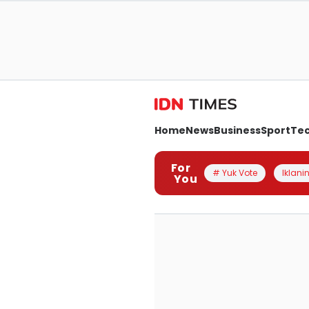
Home
News
Business
Sport
Te
For
# Yuk Vote
Iklanin
You