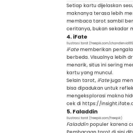
Setiap kartu dijelaskan se
maknanya terasa lebih men
membaca tarot sambil be
ceritanya, bukan sekadar 
4. iFate
Ilustrasi tarot (freepik.com/chandlervid8
iFate
memberikan pengala
berbeda. Visualnya lebih d
menarik, situs ini sering m
kartu yang muncul.
Selain tarot,
iFate
juga me
bisa dipadukan untuk refle
mengeksplorasi makna hidu
cek di https://insight.ifate
5. Faladdin
Ilustrasi tarot (freepik.com/freepik)
Faladdin
populer karena c
Pembacaan tarot di sini di