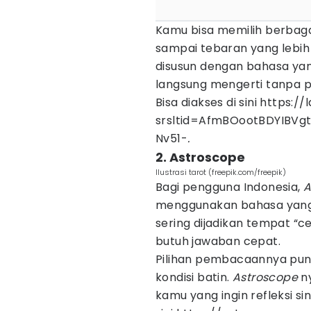
Kamu bisa memilih berbagai
sampai tebaran yang lebih
disusun dengan bahasa yan
langsung mengerti tanpa p
Bisa diakses di sini https:/
srsltid=AfmBOootBDYIBVg
Nv51-
.
2. Astroscope
Ilustrasi tarot (freepik.com/freepik)
Bagi pengguna Indonesia,
A
menggunakan bahasa yang r
sering dijadikan tempat “c
butuh jawaban cepat.
Pilihan pembacaannya pun pr
kondisi batin.
Astroscope
n
kamu yang ingin refleksi sin