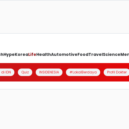
ch
Hype
Korea
Life
Health
Automotive
Food
Travel
Science
Me
 di IDN
Quiz
INSIDENESIA
#LokalBerdaya
Profil Dokter