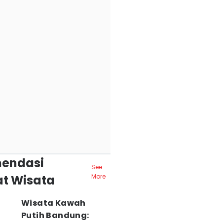
endasi
See
t Wisata
More
Wisata Kawah
Putih Bandung: