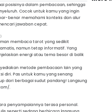
suai posisinya dalam pembacaan, sehingga
yeluruh. Cocok untuk kamu yang ingin
nar-benar memahami konteks dan alur
mencari jawaban cepat.
5)
man membaca tarot yang sedikit
ramatis, namun tetap informatif. Yang
enjelaskan energi atau tema besar di balik
nyediakan metode pembacaan lain yang
ksi diri. Pas untuk kamu yang senang
p dari berbagai sudut pandang! Langsung
.com/.
ara penyampaiannya terasa personal.
tulis seperti sedang berbicara langsung