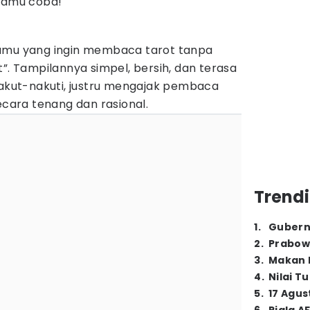
 kamu coba!
amu yang ingin membaca tarot tanpa
t”. Tampilannya simpel, bersih, dan terasa
nakut-nakuti, justru mengajak pembaca
ara tenang dan rasional.
Trendi
1
.
Gubern
2
.
Prabow
3
.
Makan B
4
.
Nilai T
5
.
17 Agus