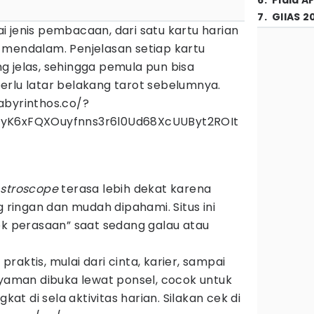
6
.
Piala A
7
.
GIIAS 2
 jenis pembacaan, dari satu kartu harian
 mendalam. Penjelasan setiap kartu
g jelas, sehingga pemula pun bisa
erlu latar belakang tarot sebelumnya.
/labyrinthos.co/?
tyK6xFQXOuyfnns3r6l0Ud68XcUUByt2ROIt
stroscope
terasa lebih dekat karena
ingan dan mudah dipahami. Situs ini
ek perasaan” saat sedang galau atau
aktis, mulai dari cinta, karier, sampai
yaman dibuka lewat ponsel, cocok untuk
gkat di sela aktivitas harian. Silakan cek di