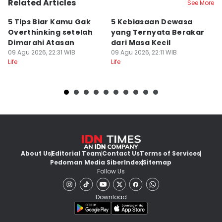
Related Articles
See More
5 Tips Biar Kamu Gak
5 Kebiasaan Dewasa
6 
Overthinking setelah
yang Ternyata Berakar
R
Dimarahi Atasan
dari Masa Kecil
A
09 Agu 2026, 22:31 WIB
09 Agu 2026, 22:11 WIB
C
09
Life
Life
Lif
About Us
Editorial Team
Contact Us
Terms of Services
Pedoman Media Siber
Index
Sitemap
Follow Us
Download