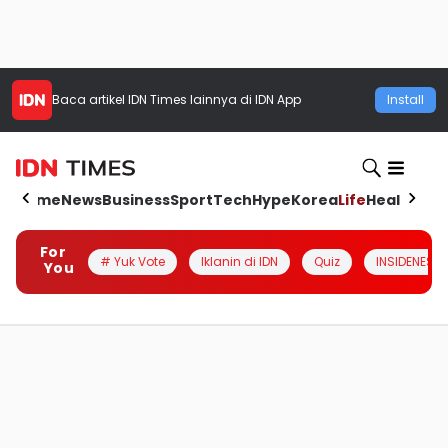
Baca artikel
IDN Times
lainnya di IDN App
Install
Home
News
Business
Sport
Tech
Hype
Korea
Life
Health
Aut
For
# Yuk Vote
Iklanin di IDN
Quiz
INSIDENESIA
You