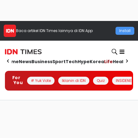
Baca artikel
IDN Times
lainnya di IDN App
Install
Home
News
Business
Sport
Tech
Hype
Korea
Life
Health
Aut
For
# Yuk Vote
Iklanin di IDN
Quiz
INSIDENESIA
You