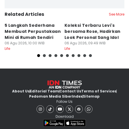
Related Articles
See More
5 Langkah Sederhana
Koleksi Terbaru Levi's
5
Membuat Perpustakaan
bersama Rose, Hadirkan
R
Mini di Rumah Sendiri
Look Personal Sang Idol
A
06 Agu 2026, 10:00 WIB
06 Agu 2026, 09:49 WIB
T
06
Life
Life
Lif
About Us
Editorial Team
Contact Us
Terms of Services
Pedoman Media Siber
Index
Sitemap
Follow Us
Download