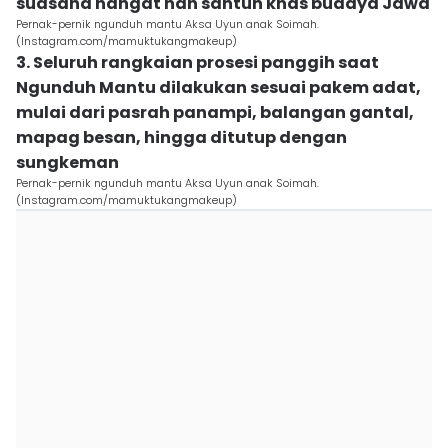
suasana hangat nan santun khas budaya Jawa
Pernak-pernik ngunduh mantu Aksa Uyun anak Soimah.
(Instagram.com/mamuktukangmakeup)
3. Seluruh rangkaian prosesi panggih saat
Ngunduh Mantu dilakukan sesuai pakem adat,
mulai dari pasrah panampi, balangan gantal,
mapag besan, hingga ditutup dengan
sungkeman
Pernak-pernik ngunduh mantu Aksa Uyun anak Soimah.
(Instagram.com/mamuktukangmakeup)