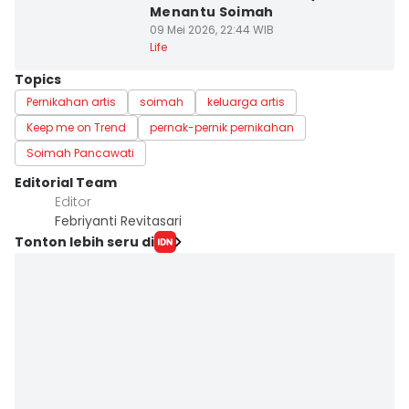
Menantu Soimah
09 Mei 2026, 22:44 WIB
Life
Topics
Pernikahan artis
soimah
keluarga artis
Keep me on Trend
pernak-pernik pernikahan
Soimah Pancawati
Editorial Team
Editor
Febriyanti Revitasari
Tonton lebih seru di