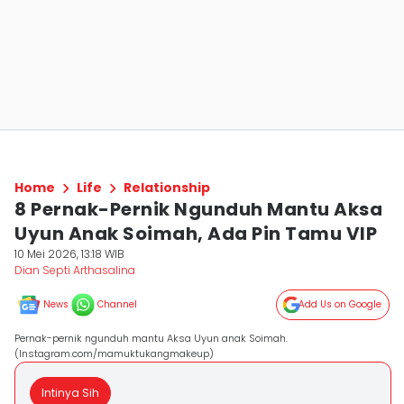
Home
Life
Relationship
8 Pernak-Pernik Ngunduh Mantu Aksa
Uyun Anak Soimah, Ada Pin Tamu VIP
10 Mei 2026, 13:18 WIB
Dian Septi Arthasalina
News
Channel
Add Us on Google
Pernak-pernik ngunduh mantu Aksa Uyun anak Soimah.
(Instagram.com/mamuktukangmakeup)
Intinya Sih