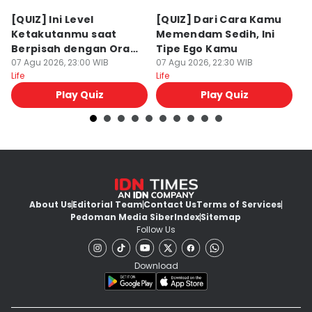
[QUIZ] Ini Level
[QUIZ] Dari Cara Kamu
[Q
Ketakutanmu saat
Memendam Sedih, Ini
Up
Berpisah dengan Orang
Tipe Ego Kamu
K
Lain
07 Agu 2026, 23:00 WIB
07 Agu 2026, 22:30 WIB
07
Life
Life
Lif
Play Quiz
Play Quiz
About Us
Editorial Team
Contact Us
Terms of Services
Pedoman Media Siber
Index
Sitemap
Follow Us
Download