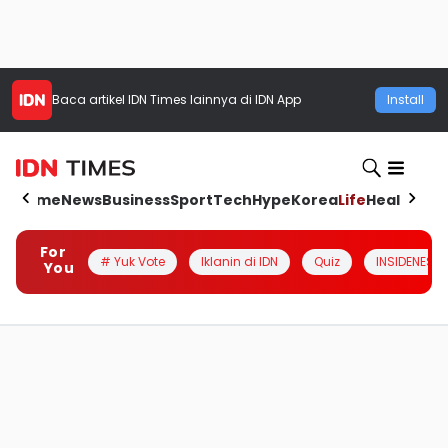
Baca artikel
IDN Times
lainnya di IDN App
Install
Home
News
Business
Sport
Tech
Hype
Korea
Life
Health
Aut
For
# Yuk Vote
Iklanin di IDN
Quiz
INSIDENESIA
You