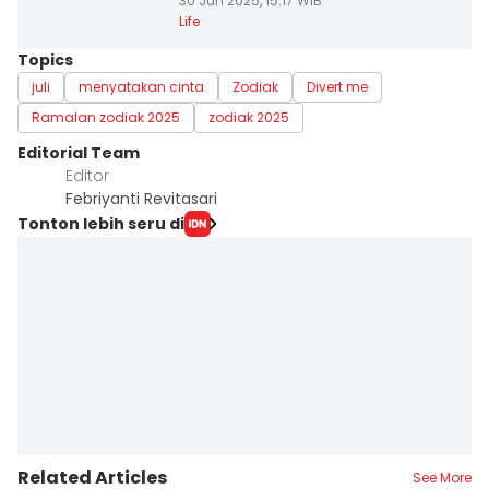
30 Jun 2025, 15:17 WIB
Life
Topics
juli
menyatakan cinta
Zodiak
Divert me
Ramalan zodiak 2025
zodiak 2025
Editorial Team
Editor
Febriyanti Revitasari
Tonton lebih seru di
Related Articles
See More