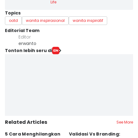
Life
Topics
ootd
wanita inspirasional
wanita inspiratif
Editorial Team
Editor
erwanto
Tonton lebih seru di
Related Articles
See More
5 Cara Menghilangkan
Validasi Vs Branding:
6