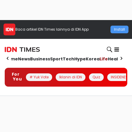
Baca artikel
IDN Times
lainnya di IDN App
Install
Home
News
Business
Sport
Tech
Hype
Korea
Life
Health
Aut
For
# Yuk Vote
Iklanin di IDN
Quiz
INSIDENESIA
You