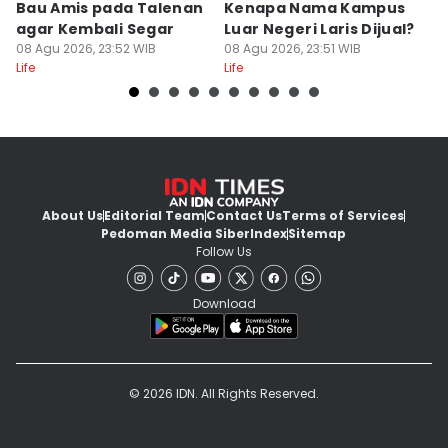
Bau Amis pada Talenan
Kenapa Nama Kampus
F
agar Kembali Segar
Luar Negeri Laris Dijual?
T
08 Agu 2026, 23:52 WIB
08 Agu 2026, 23:51 WIB
M
08
Life
Life
Lif
About Us
Editorial Team
Contact Us
Terms of Services
Pedoman Media Siber
Index
Sitemap
Follow Us
Download
© 2026 IDN. All Rights Reserved.