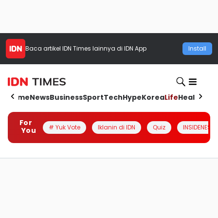
Baca artikel
IDN Times
lainnya di IDN App
Install
Home
News
Business
Sport
Tech
Hype
Korea
Life
Health
Aut
For
# Yuk Vote
Iklanin di IDN
Quiz
INSIDENESIA
You