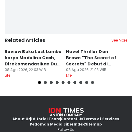
Related Articles
See More
Review Buku Lost Lambs
Novel Thriller Dan
6
karya Madeline Cash,
Brown "The Secret of
M
Direkomendasikan Dua
Secrets" Debut di
P
Lipa
08 Agu 2026, 22:03 WIB
Netflix
08 Agu 2026, 21:03 WIB
08
Life
Life
Lif
About Us
Editorial Team
Contact Us
Terms of Services
Pedoman Media Siber
Index
Sitemap
Follow Us