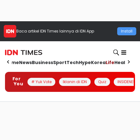
Baca artikel
IDN Times
lainnya di IDN App
Install
Home
News
Business
Sport
Tech
Hype
Korea
Life
Health
Aut
For
# Yuk Vote
Iklanin di IDN
Quiz
INSIDENESIA
You