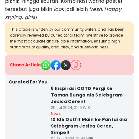
piknik, hingga liburan. Kombinasi warna pastel
tersebut juga bikin
look
jadi lebih
fresh. Happy
styling, girls!
This article is written by our community writers and has been
carefully reviewed by our editorial team. We strive to provide
the most accurate and reliable information, ensuring high
standards of quality, credibility, and trustworthiness.
Share Article
Curated For You
8 Inspirasi OOTD Pergi ke
Taman Bunga ala Selebgram
Jesica Ceren!
29 Jul 2024, 21:16 WIB
News
10 Ide Outfit Main ke Pantai ala
Selebgram Jesica Ceren,
Simpel!
02 Agu 2024, 15:47 WIB