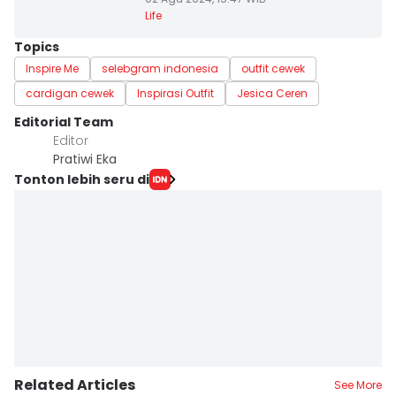
Life
Topics
Inspire Me
selebgram indonesia
outfit cewek
cardigan cewek
Inspirasi Outfit
Jesica Ceren
Editorial Team
Editor
Pratiwi Eka
Tonton lebih seru di
Related Articles
See More