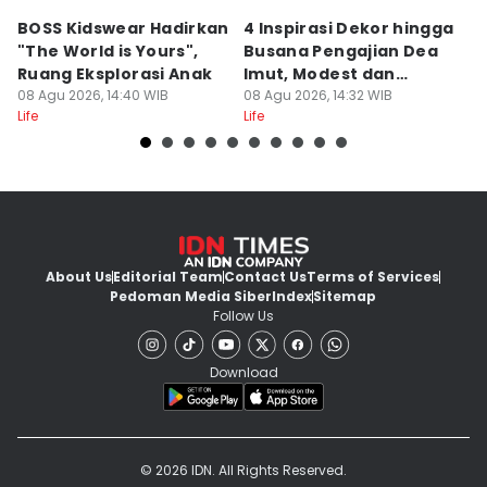
BOSS Kidswear Hadirkan
4 Inspirasi Dekor hingga
K
"The World is Yours",
Busana Pengajian Dea
K
Ruang Eksplorasi Anak
Imut, Modest dan
S
08 Agu 2026, 14:40 WIB
Anggun!
08 Agu 2026, 14:32 WIB
08
Life
Life
Lif
About Us
Editorial Team
Contact Us
Terms of Services
Pedoman Media Siber
Index
Sitemap
Follow Us
Download
© 2026 IDN. All Rights Reserved.