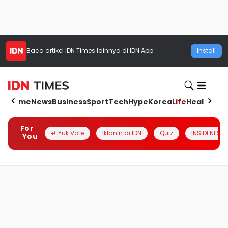
Baca artikel
IDN Times
lainnya di IDN App
Install
Home
News
Business
Sport
Tech
Hype
Korea
Life
Health
Aut
For
# Yuk Vote
Iklanin di IDN
Quiz
INSIDENESIA
You