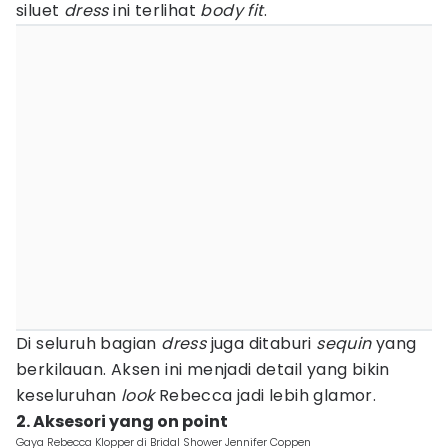
siluet
dress
ini terlihat
body fit
.
Di seluruh bagian
dress
juga ditaburi
sequin
yang
berkilauan. Aksen ini menjadi detail yang bikin
keseluruhan
look
Rebecca jadi lebih glamor.
2. Aksesori yang on point
Gaya Rebecca Klopper di Bridal Shower Jennifer Coppen