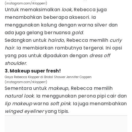
(instagram.com/rklopperr)
Untuk memaksimalkan
look
, Rebecca juga
menambahkan beberapa aksesori. Ia
menggunakan kalung dengan warna silver dan
ada juga gelang bernuansa
gold
.
Sedangkan untuk
hairdo
, Rebecca memilih
curly
hair
. Ia membiarkan rambutnya tergerai. Ini opsi
yang pas untuk dipadukan dengan
dress off
shoulder
.
3. Makeup super fresh!
Gaya Rebecca Klopper di Bridal Shower Jennifer Coppen
(instagram.com/rklopperr)
Sementara untuk
makeup
, Rebecca memilih
natural look
. Ia menggunakan perona pipi cair dan
lip makeup
warna
soft pink
. Ia juga menambahkan
winged eyeliner
yang tipis.