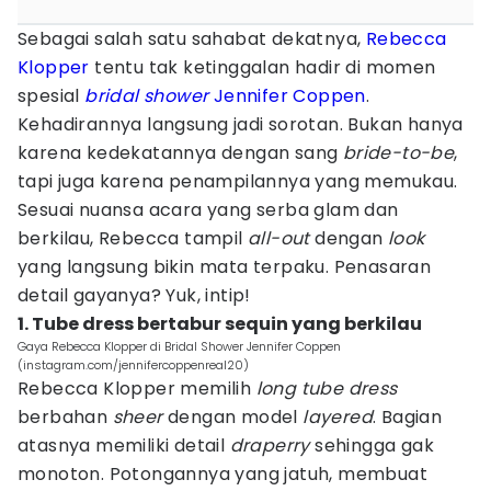
Sebagai salah satu sahabat dekatnya,
Rebecca
Klopper
tentu tak ketinggalan hadir di momen
spesial
bridal shower
Jennifer Coppen
.
Kehadirannya langsung jadi sorotan. Bukan hanya
karena kedekatannya dengan sang
bride-to-be
,
tapi juga karena penampilannya yang memukau.
Sesuai nuansa acara yang serba glam dan
berkilau, Rebecca tampil
all-out
dengan
look
yang langsung bikin mata terpaku. Penasaran
detail gayanya? Yuk, intip!
1. Tube dress bertabur sequin yang berkilau
Gaya Rebecca Klopper di Bridal Shower Jennifer Coppen
(instagram.com/jennifercoppenreal20)
Rebecca Klopper memilih
long tube dress
berbahan
sheer
dengan model
layered
. Bagian
atasnya memiliki detail
draperry
sehingga gak
monoton. Potongannya yang jatuh, membuat