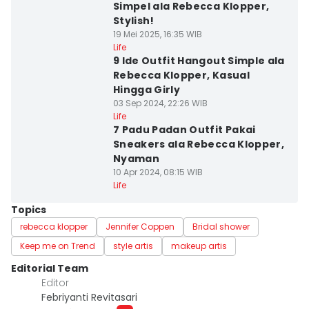
Simpel ala Rebecca Klopper,
Stylish!
19 Mei 2025, 16:35 WIB
Life
9 Ide Outfit Hangout Simple ala
Rebecca Klopper, Kasual
Hingga Girly
03 Sep 2024, 22:26 WIB
Life
7 Padu Padan Outfit Pakai
Sneakers ala Rebecca Klopper,
Nyaman
10 Apr 2024, 08:15 WIB
Life
Topics
rebecca klopper
Jennifer Coppen
Bridal shower
Keep me on Trend
style artis
makeup artis
Editorial Team
Editor
Febriyanti Revitasari