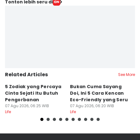
Tonton lebih seru di
Related Articles
See More
5 Zodiak yang Percaya
Bukan Cuma Sayang
5
Cinta Sejati Itu Butuh
Doi, Ini 5 Cara Kencan
D
Pengorbanan
Eco-Friendly yang Seru
S
07 Agu 2026, 06:25 WIB
07 Agu 2026, 06:20 WIB
07
Life
Life
Lif