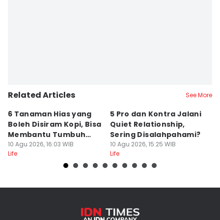
Editor
Ulfa Luthfia Hidayatty
Related Articles
See More
6 Tanaman Hias yang
5 Pro dan Kontra Jalani
5 
Boleh Disiram Kopi, Bisa
Quiet Relationship,
u
Membantu Tumbuh
Sering Disalahpahami?
S
Optimal
10 Agu 2026, 16:03 WIB
10 Agu 2026, 15:25 WIB
R
10
Life
Life
Lif