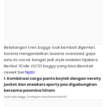
Belakangan tren
baggy look
kembali digemari.
Karena mengandalkan busana
oversized,
gaya
satu ini cocok banget jadi
style
andalan hijabers.
Berikut 10 ide
OOTD baggy
yang bisa disontek
cewek ber
hijab
!
1. Kombinasi cargo pants boyish dengan versity
jacket dan sneakers sporty pas digabungkan
bersama pasmina hitam
style hijab baggy (instagram.com/tiasantika09)