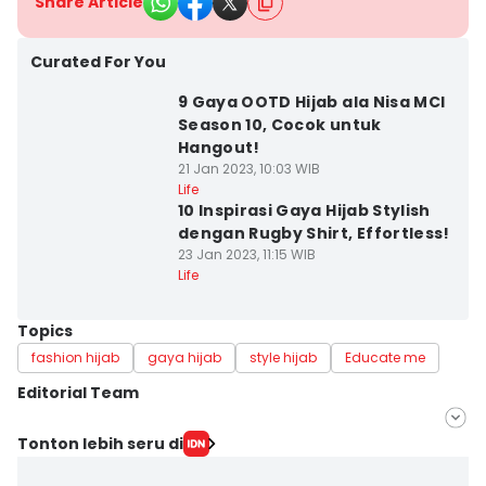
Share Article
Curated For You
9 Gaya OOTD Hijab ala Nisa MCI
Season 10, Cocok untuk
Hangout!
21 Jan 2023, 10:03 WIB
Life
10 Inspirasi Gaya Hijab Stylish
dengan Rugby Shirt, Effortless!
23 Jan 2023, 11:15 WIB
Life
Topics
fashion hijab
gaya hijab
style hijab
Educate me
Editorial Team
Editor
Tonton lebih seru di
Pinka Wima Wima