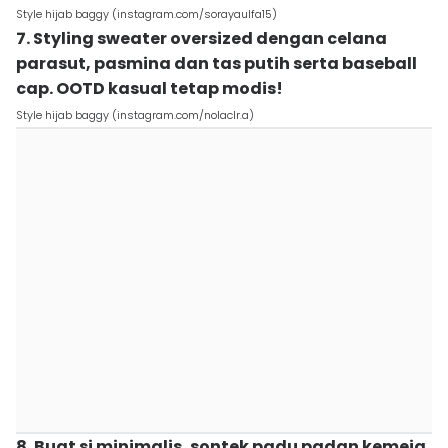
Style hijab baggy (instagram.com/sorayaulfa15)
7. Styling sweater oversized dengan celana
parasut, pasmina dan tas putih serta baseball
cap. OOTD kasual tetap modis!
Style hijab baggy (instagram.com/nolaclr.a)
8. Buat si minimalis, sontek padu padan kemeja