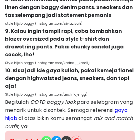
linen dengan baggy denim pants. Sneakers dan
tas selempang jadi statement pemanis
style hijab baggy (instagram.com/siviazizah)
9. Kalau ingin tampil rapi, coba tambahkan
blazer oversized pada style t-shirt dan
drawstring pants. Pakai chunky sandal juga
cocok, lho!
Style hijab baggy (instagram.com/karina__kamil)
10. Bisa jadi ide gaya kuliah, pakai kemeja flanel
dengan highwaisted jeans, sneakers, dan topi
aja!
Style hijab baggy (instagram.com/andiniajengg)
Begitulah
OOTD baggy look
para selebgram yang
menarik untuk disontek. Semoga referensi
gaya
hijab
di atas bikin kamu semangat
mix and match
outfit
, ya!