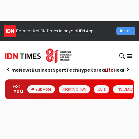
Baca artikel
IDN Times
lainnya di IDN App
Install
Home
News
Business
Sport
Tech
Hype
Korea
Life
Health
Aut
For
# Yuk Vote
Iklanin di IDN
Quiz
INSIDENESIA
You