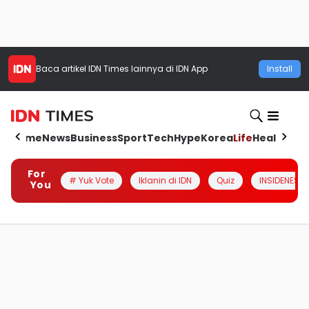
Baca artikel
IDN Times
lainnya di IDN App
Install
Home
News
Business
Sport
Tech
Hype
Korea
Life
Health
Aut
For
# Yuk Vote
Iklanin di IDN
Quiz
INSIDENESIA
You