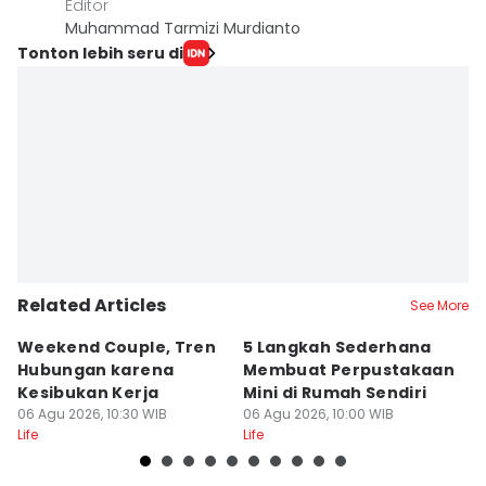
Editor
Muhammad Tarmizi Murdianto
Tonton lebih seru di
Related Articles
See More
Weekend Couple, Tren
5 Langkah Sederhana
Ko
Hubungan karena
Membuat Perpustakaan
b
Kesibukan Kerja
Mini di Rumah Sendiri
L
06 Agu 2026, 10:30 WIB
06 Agu 2026, 10:00 WIB
06
Life
Life
Lif