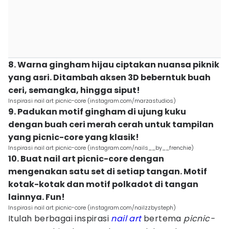
8. Warna gingham hijau ciptakan nuansa piknik
yang asri. Ditambah aksen 3D beberntuk buah
ceri, semangka, hingga siput!
Inspirasi nail art picnic-core (instagram.com/marzastudios)
9. Padukan motif gingham di ujung kuku
dengan buah ceri merah cerah untuk tampilan
yang picnic-core yang klasik!
Inspirasi nail art picnic-core (instagram.com/nails__by__frenchie)
10. Buat nail art picnic-core dengan
mengenakan satu set di setiap tangan. Motif
kotak-kotak dan motif polkadot di tangan
lainnya. Fun!
Inspirasi nail art picnic-core (instagram.com/nailzzbysteph)
Itulah berbagai inspirasi
nail art
bertema
picnic-