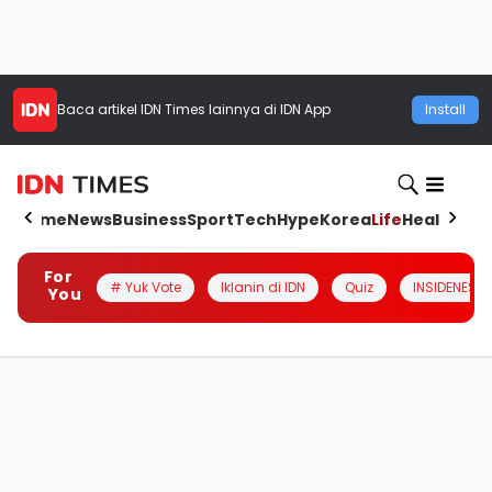
Baca artikel
IDN Times
lainnya di IDN App
Install
Home
News
Business
Sport
Tech
Hype
Korea
Life
Health
Aut
For
# Yuk Vote
Iklanin di IDN
Quiz
INSIDENESIA
You