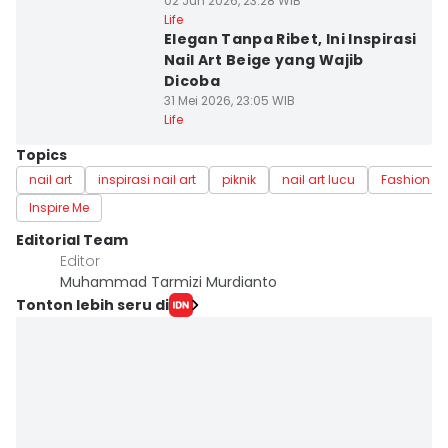
02 Jun 2026, 23:28 WIB
Life
Elegan Tanpa Ribet, Ini Inspirasi
Nail Art Beige yang Wajib
Dicoba
31 Mei 2026, 23:05 WIB
Life
Topics
nail art
inspirasi nail art
piknik
nail art lucu
Fashion
Inspire Me
Editorial Team
Editor
Muhammad Tarmizi Murdianto
Tonton lebih seru di