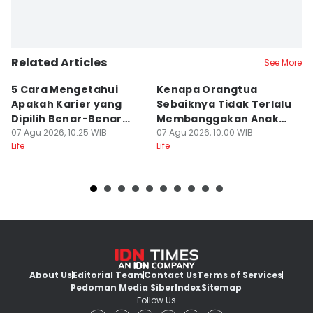
Related Articles
See More
5 Cara Mengetahui
Kenapa Orangtua
5
Apakah Karier yang
Sebaiknya Tidak Terlalu
S
Dipilih Benar-Benar
Membanggakan Anak?
D
Cocok Untukmu
07 Agu 2026, 10:25 WIB
Terbebani
07 Agu 2026, 10:00 WIB
d
07
Life
Life
Lif
About Us
Editorial Team
Contact Us
Terms of Services
Pedoman Media Siber
Index
Sitemap
Follow Us