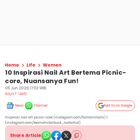
Home
Life
Women
10 Inspirasi Nail Art Bertema Picnic-
core, Nuansanya Fun!
05 Jun 2026, 17:03 WIB
Aliya F. Izetti
News
Channel
Add Us on Google
Inspirasi nail art picnic-core (instagram.com/tamaminails) |
(instagram.com/learnahstarbuck_nailartist)
Share Article