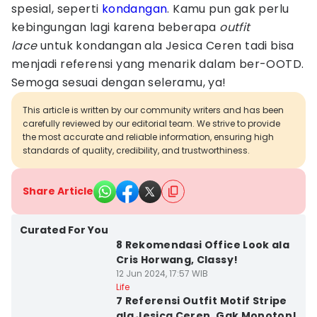
spesial, seperti
kondangan
. Kamu pun gak perlu
kebingungan lagi karena beberapa
outfit
lace
untuk kondangan ala Jesica Ceren tadi bisa
menjadi referensi yang menarik dalam ber-OOTD.
Semoga sesuai dengan seleramu, ya!
This article is written by our community writers and has been
carefully reviewed by our editorial team. We strive to provide
the most accurate and reliable information, ensuring high
standards of quality, credibility, and trustworthiness.
Share Article
Curated For You
8 Rekomendasi Office Look ala
Cris Horwang, Classy!
12 Jun 2024, 17:57 WIB
Life
7 Referensi Outfit Motif Stripe
ala Jesica Ceren, Gak Monoton!