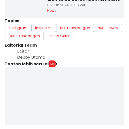
05 Jun 2024, 13:06 WIB
News
Topics
selebgram
Inspire Me
baju kondangan
outfit cewek
Outfit Kondangan
Jesica Ceren
Editorial Team
Editor
Debby Utomo
Tonton lebih seru di