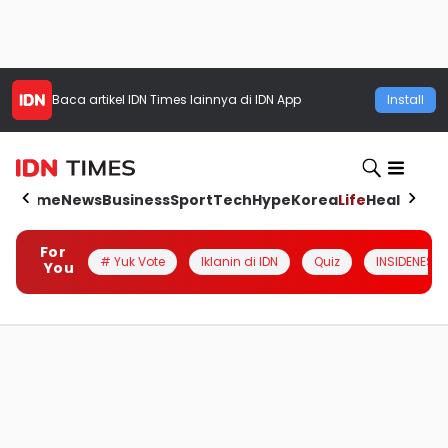
Baca artikel
IDN Times
lainnya di IDN App
Install
Home
News
Business
Sport
Tech
Hype
Korea
Life
Health
Aut
For
# Yuk Vote
Iklanin di IDN
Quiz
INSIDENESIA
You