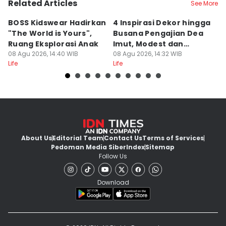
Related Articles
See More
BOSS Kidswear Hadirkan
4 Inspirasi Dekor hingga
K
"The World is Yours",
Busana Pengajian Dea
K
Ruang Eksplorasi Anak
Imut, Modest dan
S
08 Agu 2026, 14:40 WIB
Anggun!
08 Agu 2026, 14:32 WIB
08
Life
Life
Lif
About Us
Editorial Team
Contact Us
Terms of Services
Pedoman Media Siber
Index
Sitemap
Follow Us
Download