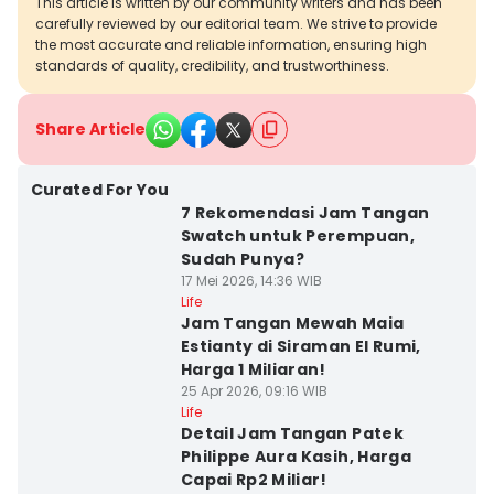
This article is written by our community writers and has been
carefully reviewed by our editorial team. We strive to provide
the most accurate and reliable information, ensuring high
standards of quality, credibility, and trustworthiness.
Share Article
Curated For You
7 Rekomendasi Jam Tangan
Swatch untuk Perempuan,
Sudah Punya?
17 Mei 2026, 14:36 WIB
Life
Jam Tangan Mewah Maia
Estianty di Siraman El Rumi,
Harga 1 Miliaran!
25 Apr 2026, 09:16 WIB
Life
Detail Jam Tangan Patek
Philippe Aura Kasih, Harga
Capai Rp2 Miliar!