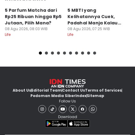
5 Parfum Matcha dari
5 MBTI yang
5
Rp25 Ribuan hingga Rp5
Kelihatannya Cuek,
B
Jutaan, Pilih Mana?
Padahal Manja Kalau
F
08 Agu 2026, 08:03 WIB
Udah Sayang
08 Agu 2026, 07:25 WIB
08
Life
Life
Lif
About Us
Editorial Team
Contact Us
Terms of Services
Pedoman Media Siber
Index
Sitemap
Follow Us
Download