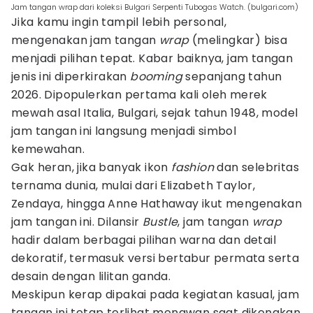
Jam tangan wrap dari koleksi Bulgari Serpenti Tubogas Watch. (bulgari.com)
Jika kamu ingin tampil lebih personal,
mengenakan jam tangan
wrap
(melingkar) bisa
menjadi pilihan tepat. Kabar baiknya, jam tangan
jenis ini diperkirakan
booming
sepanjang tahun
2026. Dipopulerkan pertama kali oleh merek
mewah asal Italia, Bulgari, sejak tahun 1948, model
jam tangan ini langsung menjadi simbol
kemewahan.
Gak heran, jika banyak ikon
fashion
dan selebritas
ternama dunia, mulai dari Elizabeth Taylor,
Zendaya, hingga Anne Hathaway ikut mengenakan
jam tangan ini. Dilansir
Bustle
, jam tangan
wrap
hadir dalam berbagai pilihan warna dan detail
dekoratif, termasuk versi bertabur permata serta
desain dengan lilitan ganda.
Meskipun kerap dipakai pada kegiatan kasual, jam
tangan ini tetap terlihat menawan saat dikenakan