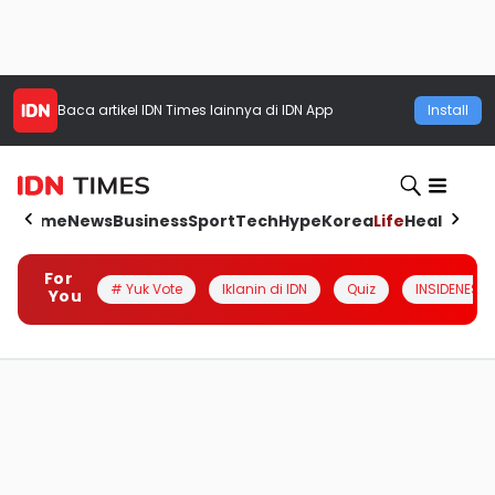
Baca artikel
IDN Times
lainnya di IDN App
Install
Home
News
Business
Sport
Tech
Hype
Korea
Life
Health
Aut
For
# Yuk Vote
Iklanin di IDN
Quiz
INSIDENESIA
You