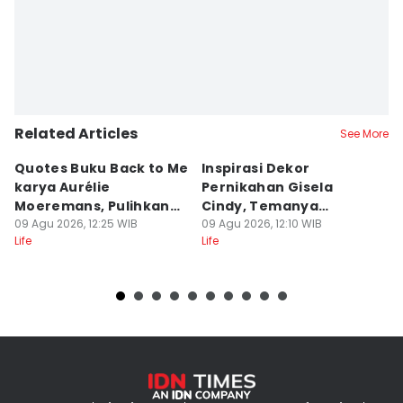
Related Articles
See More
Quotes Buku Back to Me
Inspirasi Dekor
[
karya Aurélie
Pernikahan Gisela
P
Moeremans, Pulihkan
Cindy, Temanya
S
Luka Terdalam
09 Agu 2026, 12:25 WIB
Romantic Garden!
09 Agu 2026, 12:10 WIB
I
09
Life
Life
Lif