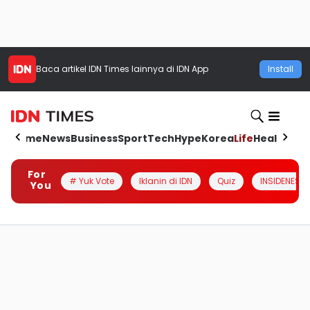
Baca artikel
IDN Times
lainnya di IDN App
Install
Home
News
Business
Sport
Tech
Hype
Korea
Life
Health
Aut
For
# Yuk Vote
Iklanin di IDN
Quiz
INSIDENESIA
You