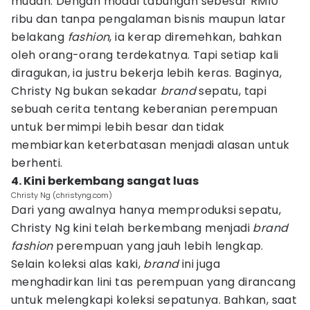
mudah. Dengan modal tabungan sebesar RM10
ribu dan tanpa pengalaman bisnis maupun latar
belakang
fashion
, ia kerap diremehkan, bahkan
oleh orang-orang terdekatnya. Tapi setiap kali
diragukan, ia justru bekerja lebih keras. Baginya,
Christy Ng bukan sekadar
brand
sepatu, tapi
sebuah cerita tentang keberanian perempuan
untuk bermimpi lebih besar dan tidak
membiarkan keterbatasan menjadi alasan untuk
berhenti.
4. Kini berkembang sangat luas
Christy Ng (christyng.com)
Dari yang awalnya hanya memproduksi sepatu,
Christy Ng kini telah berkembang menjadi
brand
fashion
perempuan yang jauh lebih lengkap.
Selain koleksi alas kaki,
brand
ini juga
menghadirkan lini tas perempuan yang dirancang
untuk melengkapi koleksi sepatunya. Bahkan, saat