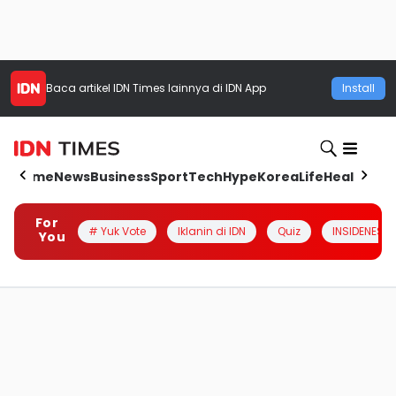
Baca artikel
IDN Times
lainnya di IDN App
Install
Home
News
Business
Sport
Tech
Hype
Korea
Life
Health
Aut
For
# Yuk Vote
Iklanin di IDN
Quiz
INSIDENESIA
You