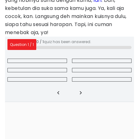
yang hobinya sama dengan kamu,
lari
. Dan,
kebetulan dia suka sama kamu juga. Ya, kali aja
cocok, kan. Langsung deh mainkan kuisnya dulu,
siapa tahu sesuai harapan. Tapi, ini cuman
menebak aja, ya!
0
/
1
quiz has been answered.
Question
1
/
1