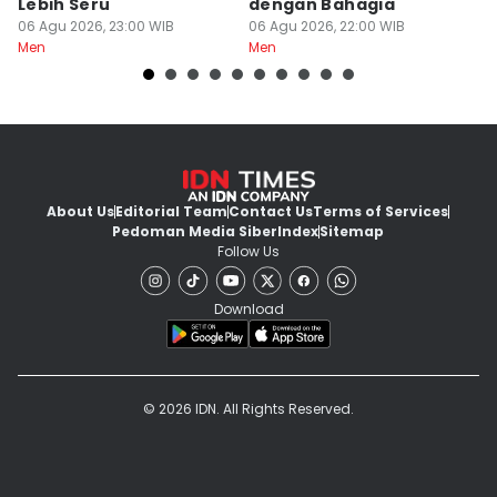
Lebih Seru
dengan Bahagia
d
06 Agu 2026, 23:00 WIB
06 Agu 2026, 22:00 WIB
06
Men
Men
M
About Us
Editorial Team
Contact Us
Terms of Services
Pedoman Media Siber
Index
Sitemap
Follow Us
Download
© 2026 IDN. All Rights Reserved.