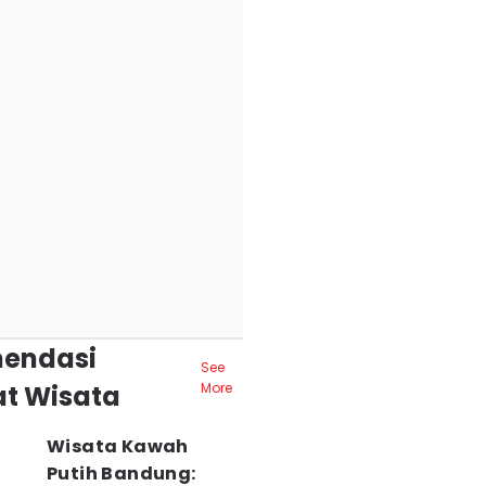
endasi
See
t Wisata
More
Wisata Kawah
Putih Bandung: