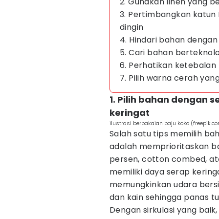
2. Gunakan linen yang be
3. Pertimbangkan katun
dingin
4. Hindari bahan dengan
5. Cari bahan berteknolo
6. Perhatikan ketebalan
7. Pilih warna cerah y
1. Pilih bahan dengan
keringat
ilustrasi berpakaian baju koko (freepik.c
Salah satu tips memilih ba
adalah memprioritaskan ba
persen, cotton combed, at
memiliki daya serap keringa
memungkinkan udara bersirk
dan kain sehingga panas tubu
Dengan sirkulasi yang baik,