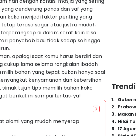
m hari dengan kondisi masjid yang sering
ca yang cenderung panas dan saf yang
an koko menjadi faktor penting yang
tetap terasa segar atau justru mudah
 terperangkap di dalam serat kain bisa
ri penyebab bau tidak sedap sehingga
run.
aman, apalagi saat kamu harus berdiri dan
g cukup lama selama rangkaian ibadah
memilih bahan yang tepat bukan hanya soal
 menyangkut kenyamanan dan kebersihan
Trendi
ih, simak tujuh tips memilih bahan koko
at berikut ini sampai tuntas, ya!
1
.
Gubern
2
.
Prabow
3
.
Makan B
erat alami yang mudah menyerap
4
.
Nilai T
5
.
17 Agus