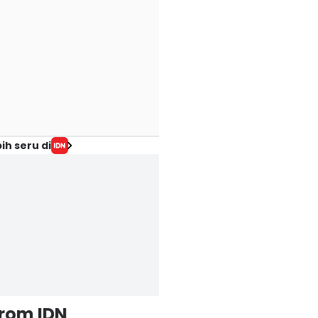
ih seru di
from IDN