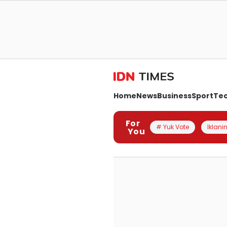
Home
News
Business
Sport
Te
For
# Yuk Vote
Iklanin
You