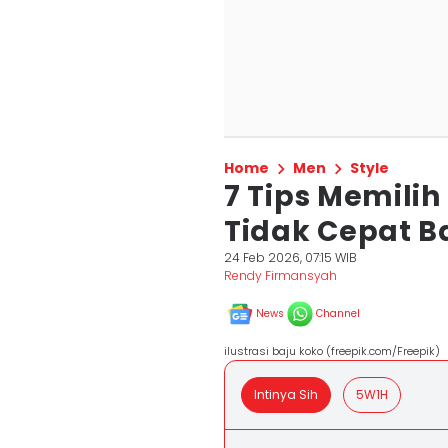
Home
Men
Style
7 Tips Memili
Tidak Cepat B
24 Feb 2026, 07:15 WIB
Rendy Firmansyah
News
Channel
ilustrasi baju koko (freepik.com/Freepik)
Intinya Sih
5W1H