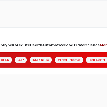
ch
Hype
Korea
Life
Health
Automotive
Food
Travel
Science
Me
 di IDN
Quiz
INSIDENESIA
#LokalBerdaya
Profil Dokter