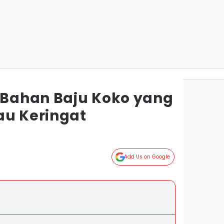
h Bahan Baju Koko yang
au Keringat
Add Us on Google