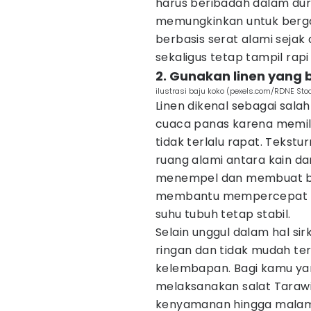
harus beribadah dalam dur
memungkinkan untuk berga
berbasis serat alami seja
sekaligus tetap tampil rap
2. Gunakan linen yang b
ilustrasi baju koko (pexels.com/RDNE Stoc
Linen dikenal sebagai sal
cuaca panas karena memilik
tidak terlalu rapat. Tekstu
ruang alami antara kain dan
menempel dan membuat bad
membantu mempercepat pr
suhu tubuh tetap stabil.
Selain unggul dalam hal sirk
ringan dan tidak mudah te
kelembapan. Bagi kamu yan
melaksanakan salat Taraw
kenyamanan hingga malam 