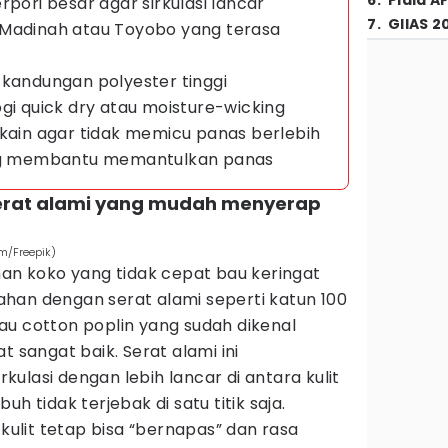
6
.
Piala A
rpori besar agar sirkulasi lancar
7
.
GIIAS 2
 Madinah atau Toyobo yang terasa
 kandungan polyester tinggi
gi quick dry atau moisture-wicking
 kain agar tidak memicu panas berlebih
ang membantu memantulkan panas
 serat alami yang mudah menyerap
om/Freepik)
han koko yang tidak cepat bau keringat
han dengan serat alami seperti katun 100
au cotton poplin yang sudah dikenal
t sangat baik. Serat alami ini
ulasi dengan lebih lancar di antara kulit
h tidak terjebak di satu titik saja.
 kulit tetap bisa “bernapas” dan rasa