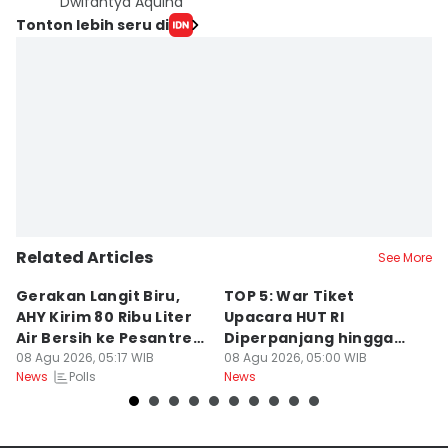
Dwifantya Aquina
Tonton lebih seru di
Related Articles
See More
Gerakan Langit Biru,
TOP 5: War Tiket
2
AHY Kirim 80 Ribu Liter
Upacara HUT RI
K
Air Bersih ke Pesantren
Diperpanjang hingga
C
Madura
08 Agu 2026, 05:17 WIB
Prabowo Evaluasi Bahlil
08 Agu 2026, 05:00 WIB
08
Polls
News
News
Ne