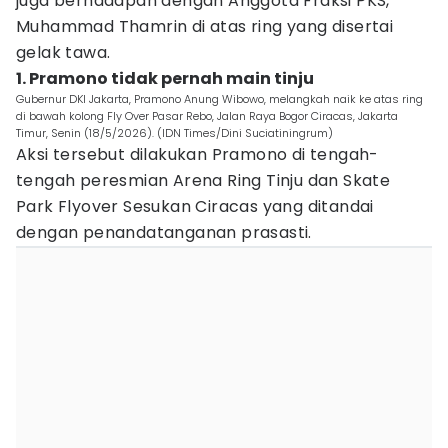
juga berhadapan dengan Anggota Fraksi PKS,
Muhammad Thamrin di atas ring yang disertai
gelak tawa.
1. Pramono tidak pernah main tinju
Gubernur DKI Jakarta, Pramono Anung Wibowo, melangkah naik ke atas ring
di bawah kolong Fly Over Pasar Rebo, Jalan Raya Bogor Ciracas, Jakarta
Timur, Senin (18/5/2026). (IDN Times/Dini Suciatiningrum)
Aksi tersebut dilakukan Pramono di tengah-
tengah peresmian Arena Ring Tinju dan Skate
Park Flyover Sesukan Ciracas yang ditandai
dengan penandatanganan prasasti.