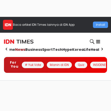
Baca artikel
IDN Times
lainnya di IDN App
Install
Home
News
Business
Sport
Tech
Hype
Korea
Life
Health
Aut
For
# Yuk Vote
Iklanin di IDN
Quiz
INSIDENESIA
You