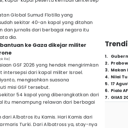
IB, kapal-kapal peserta kembali diintersep
atan Global Sumud Flotilla yang
udah sekitar 40-an kapal yang ditahan
 dan jurnalis dari berbagai negara itu
ata dia.
Trendi
l bantuan ke Gaza dikejar militer
drone
1
.
Gubern
ok Rie)
2
.
Prabow
iaan GSF 2026 yang hendak mengirimkan
3
.
Makan B
ntersepsi dari kapal militer Israel.
4
.
Nilai T
iyanto, mengisahkan suasana
5
.
17 Agus
i misi GSF tersebut.
6
.
Piala A
kitar 54 kapal yang diberangkatkan dari
7
.
GIIAS 2
pal itu menampung relawan dari berbagai
ari Albatros itu Kamis. Hari Kamis dari
armaris Turki. Dari Albatross ya, stay-nya