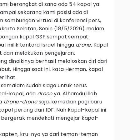
kami berangkat di sana ada 54 kapal ya.
ampai sekarang kami posisi ada di
m sambungan virtual di konferensi pers,
Jakarta Selatan, Senin (18/5/2026) malam.
bongan kapal GSF sempat sempat
al milik tentara Israel hingga
drone.
Kapal
 dan melakukan pengejaran.
g dinaikinya berhasil meloloskan diri dari
ebut. Hingga saat ini, kata Herman, kapal
rlihat.
ri semalam sudah siaga untuk terus
al-kapal, ada
drone
ya. Alhamdulillah
da
drone-drone
saja, kemudian pagi baru
apal perang dari IDF. Nah kapal-kapal ini
 bergerak mendekati mengejar kapal-
ni kapten, kru-nya ya dari teman-teman