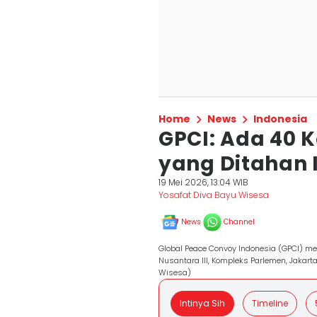
Home
News
Indonesia
GPCI: Ada 40 
yang Ditahan 
19 Mei 2026, 13:04 WIB
Yosafat Diva Bayu Wisesa
News
Channel
Global Peace Convoy Indonesia (GPCI) me
Nusantara III, Kompleks Parlemen, Jakar
Wisesa)
Intinya Sih
Timeline