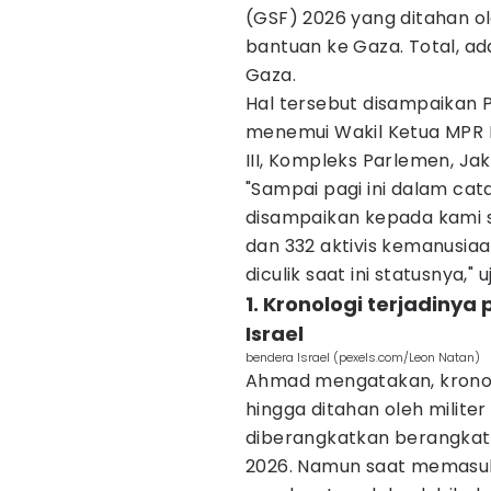
(GSF) 2026 yang ditahan o
bantuan ke Gaza. Total, a
Gaza.
Hal tersebut disampaikan 
menemui Wakil Ketua MPR R
III, Kompleks Parlemen, Jak
"Sampai pagi ini dalam cat
disampaikan kepada kami s
dan 332 aktivis kemanusiaan
diculik saat ini statusnya,"
1. Kronologi terjadiny
Israel
bendera Israel (pexels.com/Leon Natan)
Ahmad mengatakan, kronol
hingga ditahan oleh milit
diberangkatkan berangkat d
2026. Namun saat memasuki