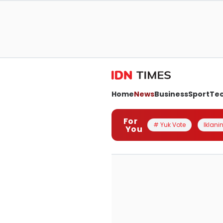
Home
News
Business
Sport
Te
For
# Yuk Vote
Iklanin
You