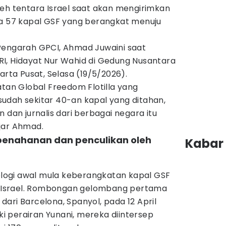
leh tentara Israel saat akan mengirimkan
da 57 kapal GSF yang berangkat menuju
Pengarah GPCI, Ahmad Juwaini saat
I, Hidayat Nur Wahid di Gedung Nusantara
arta Pusat, Selasa (19/5/2026).
atan Global Freedom Flotilla yang
udah sekitar 40-an kapal yang ditahan,
 dan jurnalis dari berbagai negara itu
 ujar Ahmad.
a penahanan dan penculikan oleh
Kabar 
ogi awal mula keberangkatan kapal GSF
er Israel. Rombongan gelombang pertama
ari Barcelona, Spanyol, pada 12 April
 perairan Yunani, mereka diintersep