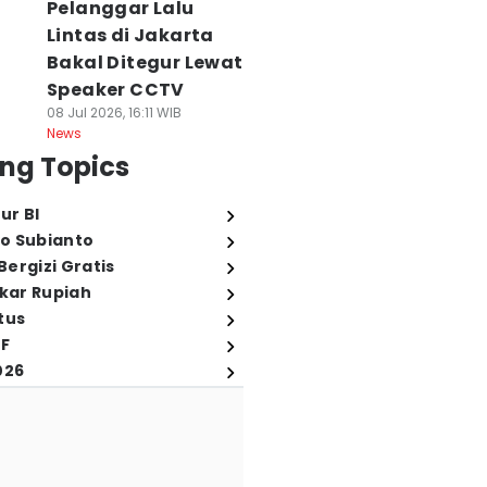
Pelanggar Lalu
Lintas di Jakarta
Bakal Ditegur Lewat
Speaker CCTV
08 Jul 2026, 16:11 WIB
News
ng Topics
ur BI
o Subianto
ergizi Gratis
ukar Rupiah
tus
FF
026