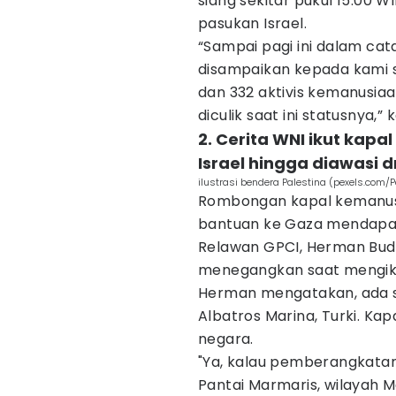
siang sekitar pukul 15.00 W
pasukan Israel.
“Sampai pagi ini dalam cat
disampaikan kepada kami s
dan 332 aktivis kemanusiaan
diculik saat ini statusnya,” k
2. Cerita WNI ikut kapa
Israel hingga diawasi 
ilustrasi bendera Palestina (pexels.com/P
Rombongan kapal kemanus
bantuan ke Gaza mendapat i
Relawan GPCI, Herman Bud
menegangkan saat mengikut
Herman mengatakan, ada se
Albatros Marina, Turki. Ka
negara.
"Ya, kalau pemberangkatan d
Pantai Marmaris, wilayah M