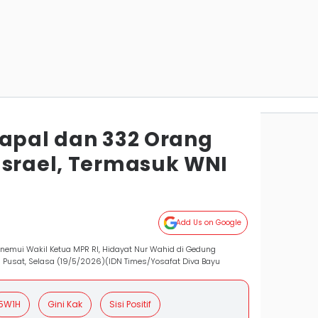
Kapal dan 332 Orang
Israel, Termasuk WNI
Add Us on Google
nemui Wakil Ketua MPR RI, Hidayat Nur Wahid di Gedung
ta Pusat, Selasa (19/5/2026)(IDN Times/Yosafat Diva Bayu
5W1H
Gini Kak
Sisi Positif