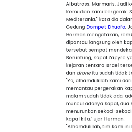
Albatross, Marmaris. Jadi 
Kemudian kami bergerak. S
Mediterania," kata dia dala
Gedung
Dompet Dhuafa
, 
Herman mengatakan, rom
dipantau langsung oleh kap
tersebut sempat mendekat
Beruntung, kapal Zapyro yan
kejaran tentara Israel ters
dan
drone
itu sudah tidak te
"Ya, alhamdulillah kami da
memantau pergerakan kap
malam sudah tidak ada, a
muncul adanya kapal, dua k
menurunkan sekoci-sekoci
kapal kita," ujar Herman.
"Alhamdulillah, tim kami i