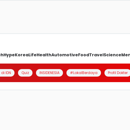
ch
Hype
Korea
Life
Health
Automotive
Food
Travel
Science
Me
 di IDN
Quiz
INSIDENESIA
#LokalBerdaya
Profil Dokter