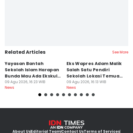
Related Articles
See More
Yayasan Bantah
Eks Wapres Adam Malik
A
Sekolah Islam Harapan
Salah Satu Pendiri
Se
Bunda Mau Ada Ekskul
Sekolah Lokasi Temuan
E
Menembak
09 Agu 2026, 16:23 WIB
Senjata
09 Agu 2026, 16:13 WIB
K
09
News
News
Ne
About Us
Editorial Team
Contact Us
Terms of Services