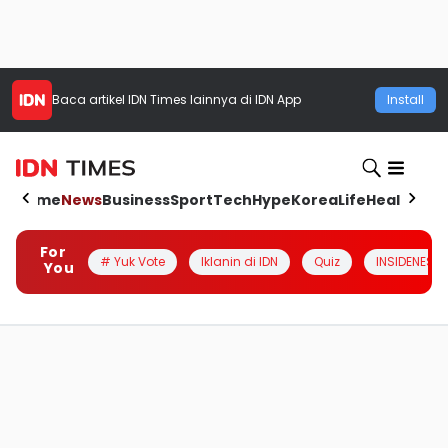
Baca artikel
IDN Times
lainnya di IDN App
Install
Home
News
Business
Sport
Tech
Hype
Korea
Life
Health
Aut
For
# Yuk Vote
Iklanin di IDN
Quiz
INSIDENESIA
You