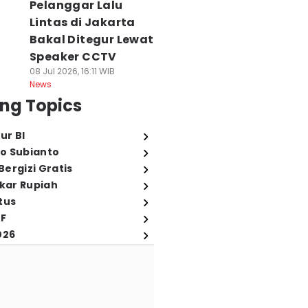
Pelanggar Lalu
Lintas di Jakarta
Bakal Ditegur Lewat
Speaker CCTV
08 Jul 2026, 16:11 WIB
News
ng Topics
ur BI
o Subianto
ergizi Gratis
ukar Rupiah
tus
FF
026