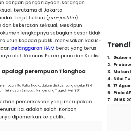
n dengan penganiayaan, serangan
ksual, terutama di Jakarta.
ndak lanjut hukum (
pro-justitia
)
 dan kekerasan seksual. Meskipun
, dokumen lengkapnya sebagian besar tidak
ara utuh kepada publik, menyisakan kasus-
Trendi
ugaan
pelanggaran HAM
berat yang terus
nnya oleh Komnas Perempuan dan Koalisi
1
.
Gubern
2
.
Prabow
n apalagi perempuan Tionghoa
3
.
Makan B
4
.
Nilai T
5
.
17 Agus
rempuan, Ita Fatia Nadia, dalam diskusi yang digelar FEH
an Kekerasan Seksual: Mengenang Tragedi Mei '98".
6
.
Piala A
7
.
GIIAS 2
korban pemerkosaan yang merupakan
nurut Ita, adalah salah. Korban
nya dipamerkan ke publik.