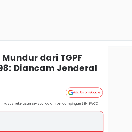
 Mundur dari TGPF
998: Diancam Jenderal
Add Us on Google
orban kasus kekerasan seksual dalam pendampingan LBH BWCC