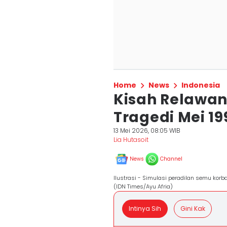
Home
News
Indonesia
Kisah Relawan
Tragedi Mei 1
13 Mei 2026, 08:05 WIB
Lia Hutasoit
News
Channel
Ilustrasi - Simulasi peradilan semu k
(IDN Times/Ayu Afria)
Intinya Sih
Gini Kak