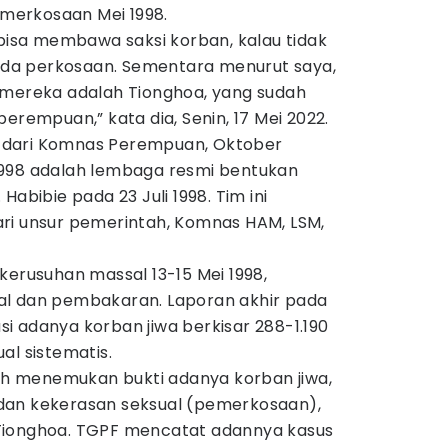
erkosaan Mei 1998.
 bisa membawa saksi korban, kalau tidak
 ada perkosaan. Sementara menurut saya,
 mereka adalah Tionghoa, yang sudah
erempuan,” kata dia, Senin, 17 Mei 2022.
 dari Komnas Perempuan, Oktober
1998 adalah lembaga resmi bentukan
Habibie pada 23 Juli 1998. Tim ini
ri unsur pemerintah, Komnas HAM, LSM,
kerusuhan massal 13-15 Mei 1998,
al dan pembakaran. Laporan akhir pada
i adanya korban jiwa berkisar 288-1.190
al sistematis.
 menemukan bukti adanya korban jiwa,
dan kekerasan seksual (pemerkosaan),
Tionghoa. TGPF mencatat adannya kasus