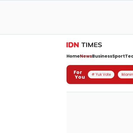
Home
News
Business
Sport
Te
For
# Yuk Vote
Iklanin
You