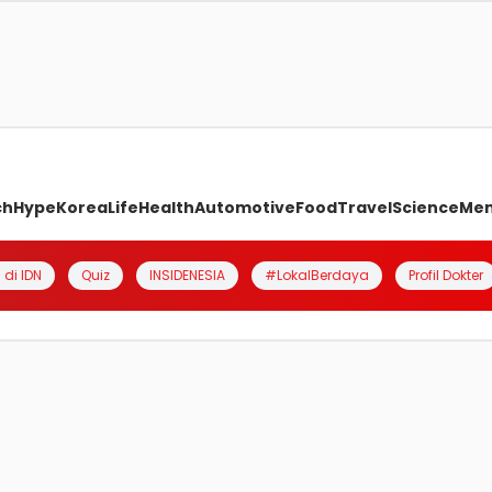
ch
Hype
Korea
Life
Health
Automotive
Food
Travel
Science
Me
 di IDN
Quiz
INSIDENESIA
#LokalBerdaya
Profil Dokter