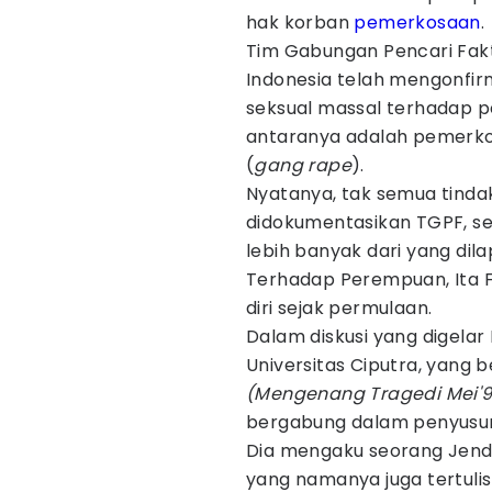
hak korban
pemerkosaan
.
Tim Gabungan Pencari Fak
Indonesia telah mengonfir
seksual massal terhadap p
antaranya adalah pemerko
(
gang rape
).
Nyatanya, tak semua tindak
didokumentasikan TGPF, s
lebih banyak dari yang dil
Terhadap Perempuan, Ita F
diri sejak permulaan.
Dalam diskusi yang digela
Universitas Ciputra, yang 
(Mengenang Tragedi Mei'9
bergabung dalam penyusun
Dia mengaku seorang Jende
yang namanya juga tertuli