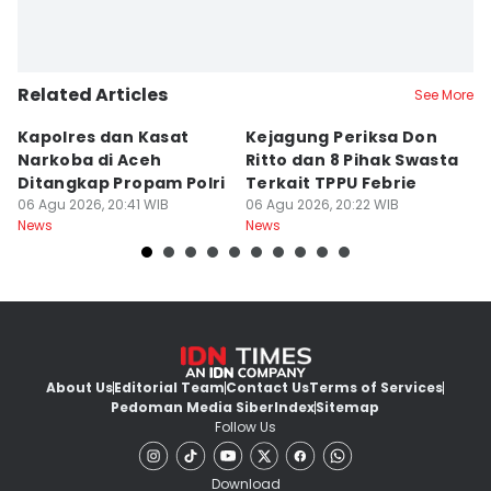
Related Articles
See More
Kapolres dan Kasat
Kejagung Periksa Don
K
Narkoba di Aceh
Ritto dan 8 Pihak Swasta
R
Ditangkap Propam Polri
Terkait TPPU Febrie
B
06 Agu 2026, 20:41 WIB
06 Agu 2026, 20:22 WIB
T
06
News
News
Ne
About Us
Editorial Team
Contact Us
Terms of Services
Pedoman Media Siber
Index
Sitemap
Follow Us
Download