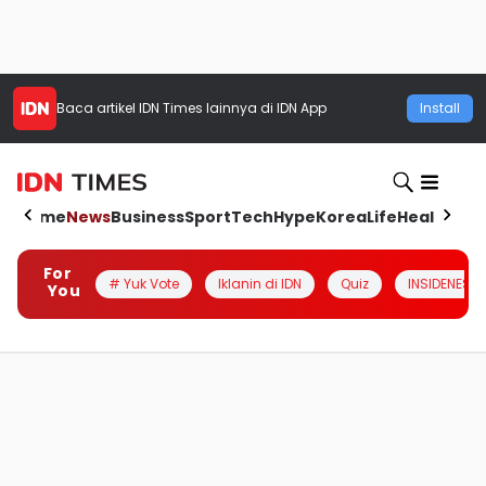
Baca artikel
IDN Times
lainnya di IDN App
Install
Home
News
Business
Sport
Tech
Hype
Korea
Life
Health
Aut
For
# Yuk Vote
Iklanin di IDN
Quiz
INSIDENESIA
You