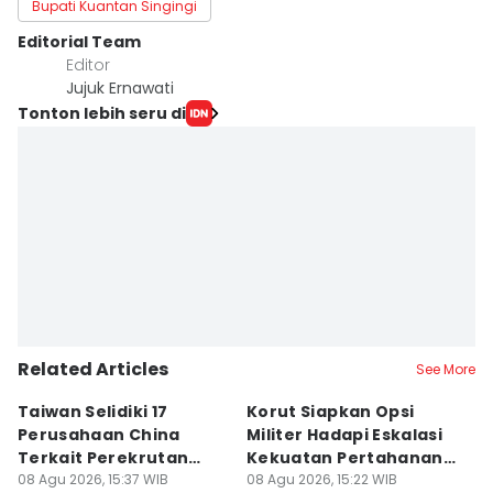
Bupati Kuantan Singingi
Editorial Team
Editor
Jujuk Ernawati
Tonton lebih seru di
Related Articles
See More
Taiwan Selidiki 17
Korut Siapkan Opsi
U
Perusahaan China
Militer Hadapi Eskalasi
F
Terkait Perekrutan
Kekuatan Pertahanan
T
Kerja Ilegal
08 Agu 2026, 15:37 WIB
Jepang
08 Agu 2026, 15:22 WIB
08