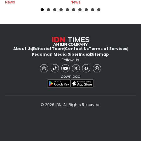
News
News
Ne
About Us
Editorial Team
Contact Us
Terms of Services
Pedoman Media Siber
Index
Sitemap
Follow Us
Download
© 2026 IDN. All Rights Reserved.