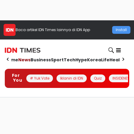
Baca artikel
IDN Times
lainnya di IDN App
Install
Home
News
Business
Sport
Tech
Hype
Korea
Life
Health
Aut
For
# Yuk Vote
Iklanin di IDN
Quiz
INSIDENESIA
You