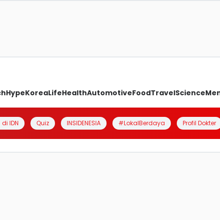
ch
Hype
Korea
Life
Health
Automotive
Food
Travel
Science
Me
 di IDN
Quiz
INSIDENESIA
#LokalBerdaya
Profil Dokter