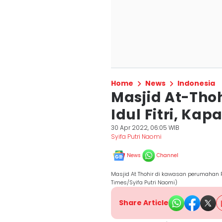
Home
News
Indonesia
Masjid At-Thoh
Idul Fitri, Ka
30 Apr 2022, 06:05 WIB
Syifa Putri Naomi
News
Channel
Masjid At Thohir di kawasan perumahan P
Times/Syifa Putri Naomi)
Share Article