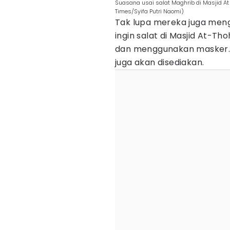
Suasana usai salat Maghrib di Masjid At 
Times/Syifa Putri Naomi)
Tak lupa mereka juga meng
ingin salat di Masjid At-T
dan menggunakan masker. 
juga akan disediakan.