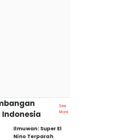
mbangan
See
 Indonesia
More
Ilmuwan: Super El
Nino Terparah