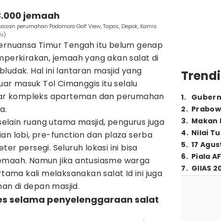
 3.000 jemaah
awasan perumahan Podomoro Golf View, Tapos, Depok, Kamis
mi)
bernuansa Timur Tengah itu belum genap
mperkirakan, jemaah yang akan salat di
ludak. Hal ini lantaran masjid yang
Trendi
luar masuk Tol Cimanggis itu selalu
kitar kompleks aparteman dan perumahan
1
.
Gubern
a.
2
.
Prabow
3
.
Makan B
 selain ruang utama masjid, pengurus juga
4
.
Nilai T
an lobi, pre-function dan plaza serba
5
.
17 Agus
er persegi. Seluruh lokasi ini bisa
6
.
Piala A
emaah. Namun jika antusiasme warga
7
.
GIIAS 2
rtama kali melaksanakan salat Id ini juga
n di depan masjid.
es selama penyelenggaraan salat