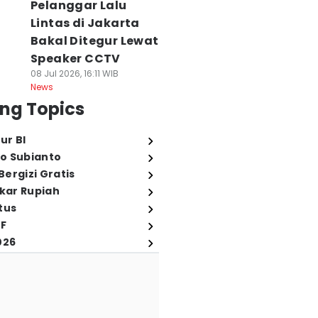
Pelanggar Lalu
Lintas di Jakarta
Bakal Ditegur Lewat
Speaker CCTV
08 Jul 2026, 16:11 WIB
News
ng Topics
ur BI
o Subianto
ergizi Gratis
ukar Rupiah
tus
FF
026