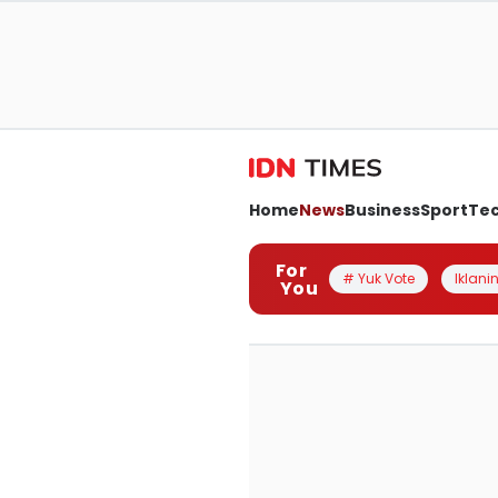
Home
News
Business
Sport
Te
For
# Yuk Vote
Iklanin
You