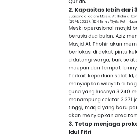
Qur'an.
2. Kapasitas lebih dari
Suasana di dalam Masjid At Thohir di k
(28/4/2022). (IDN Times/Syifa Putri Nao
Meski operasional masjid 
berusia dua bulan, Aziz me
Masjid At Thohir akan memb
berlokasi di dekat pintu ke
didatangi warga, baik se
maupun dari tempat lainny
Terkait keperluan salat Id,
menyiapkan wilayah di bagi
guna yang luasnya 3.240 met
menampung sekitar 3.371 j
tinggi, masjid yang baru pe
akan menyiapkan area tama
3. Tetap menjaga prok
Idul Fitri