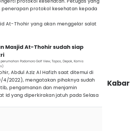
gerti protokol kesehatan. Petugas yang
n penerapan protokol kesehatan kepada
jid At-Thohir yang akan menggelar salat
an Masjid At-Thohir sudah siap
ri
 perumahan Podomoro Golf View, Tapos, Depok, Kamis
mi)
ir, Abdul Aziz Al Hafizh saat ditemui di
29/4/2022), mengatakan pihaknya sudah
Kabar 
tib, pengamanan dan menjamin
at Id yang diperkirakan jatuh pada Selasa