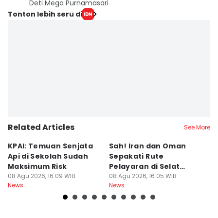
Deti Mega Purnamasari
Tonton lebih seru di
Related Articles
See More
KPAI: Temuan Senjata
Sah! Iran dan Oman
D
Api di Sekolah Sudah
Sepakati Rute
P
Maksimum Risk
Pelayaran di Selat
d
08 Agu 2026, 16:09 WIB
Hormuz
08 Agu 2026, 16:05 WIB
08
News
News
Ne