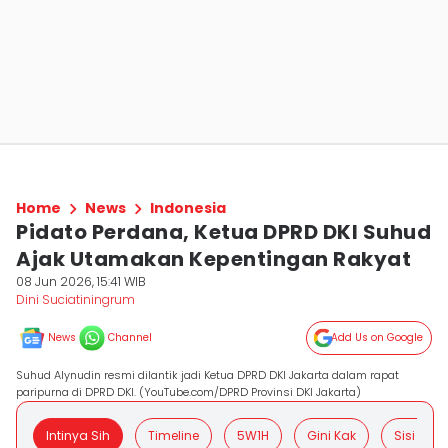
Home
News
Indonesia
Pidato Perdana, Ketua DPRD DKI Suhud
Ajak Utamakan Kepentingan Rakyat
08 Jun 2026, 15:41 WIB
Dini Suciatiningrum
News
Channel
Add Us on Google
Suhud Alynudin resmi dilantik jadi Ketua DPRD DKI Jakarta dalam rapat
paripurna di DPRD DKI. (YouTube.com/DPRD Provinsi DKI Jakarta)
Intinya Sih
Timeline
5W1H
Gini Kak
Sisi Posit