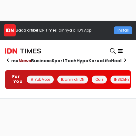
Baca artikel
IDN Times
lainnya di IDN App
Install
Home
News
Business
Sport
Tech
Hype
Korea
Life
Health
Aut
For
# Yuk Vote
Iklanin di IDN
Quiz
INSIDENESIA
You