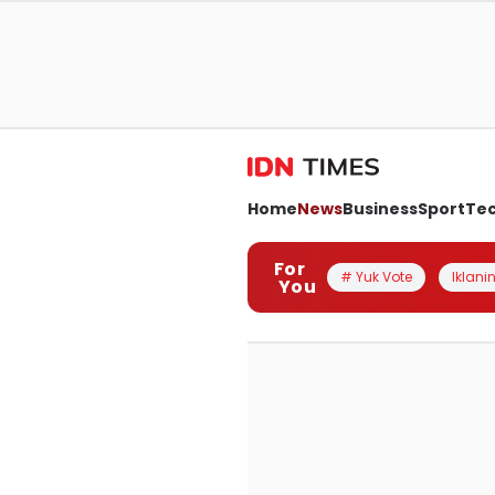
Home
News
Business
Sport
Te
For
# Yuk Vote
Iklanin
You