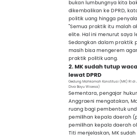
bukan lumbungnya kita bak
dikembalikan ke DPRD, kata
politik uang hingga penya
"Semua praktik itu malah 
elite. Hal ini menurut saya
Sedangkan dalam praktik p
masih bisa mengerem agar
praktik politik uang.
2. MK sudah tutup waca
lewat DPRD
Gedung Mahkamah Konstitusi (MK) RI di 
Diva Bayu Wisesa)
Sementara, pengajar hukum p
Anggraeni mengatakan, Ma
ruang bagi pembentuk un
pemilihan kepala daerah (
pemilihan kepala daerah ol
Titi menjelaskan, MK sud