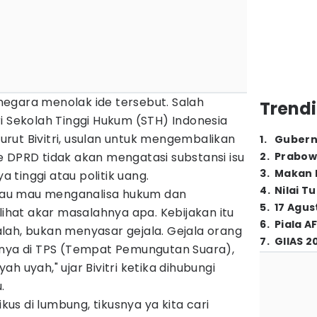
egara menolak ide tersebut. Salah
Trendi
i Sekolah Tinggi Hukum (STH) Indonesia
enurut Bivitri, usulan untuk mengembalikan
1
.
Gubern
e DPRD tidak akan mengatasi substansi isu
2
.
Prabow
3
.
Makan B
ya tinggi atau politik uang.
4
.
Nilai T
Kalau mau menganalisa hukum dan
5
.
17 Agus
lihat akar masalahnya apa. Kebijakan itu
6
.
Piala A
lah, bukan menyasar gejala. Gejala orang
7
.
GIIAS 2
inya di TPS (Tempat Pemungutan Suara),
h uyah," ujar Bivitri ketika dihubungi
u.
ikus di lumbung, tikusnya ya kita cari