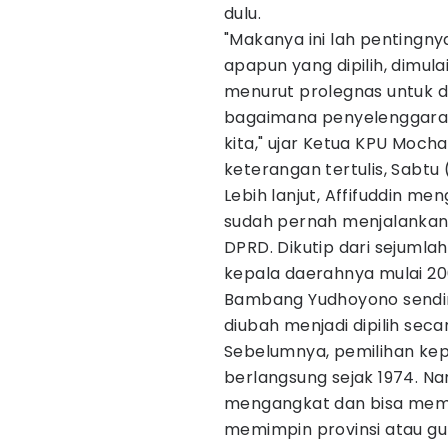
dulu.
"Makanya ini lah pentingnya
apapun yang dipilih, dimul
menurut prolegnas untuk d
bagaimana penyelenggaraan
kita," ujar Ketua KPU Mocha
keterangan tertulis, Sabtu
Lebih lanjut, Affifuddin 
sudah pernah menjalankan 
DPRD. Dikutip dari sejumla
kepala daerahnya mulai 2004
Bambang Yudhoyono sendir
diubah menjadi dipilih seca
Sebelumnya, pemilihan kep
berlangsung sejak 1974. Na
mengangkat dan bisa mem
memimpin provinsi atau gu