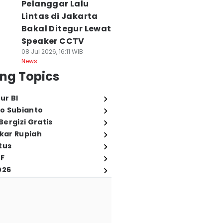
Pelanggar Lalu
Lintas di Jakarta
Bakal Ditegur Lewat
Speaker CCTV
08 Jul 2026, 16:11 WIB
News
ng Topics
ur BI
o Subianto
ergizi Gratis
ukar Rupiah
tus
FF
026