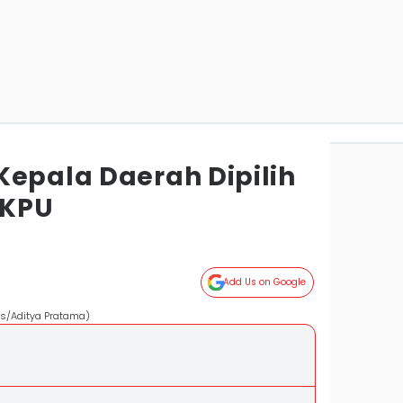
Kepala Daerah Dipilih
 KPU
Add Us on Google
mes/Aditya Pratama)