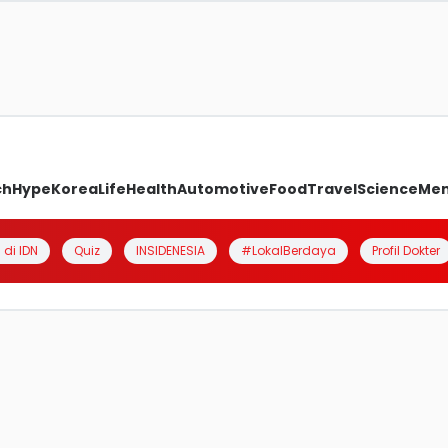
ch
Hype
Korea
Life
Health
Automotive
Food
Travel
Science
Me
 di IDN
Quiz
INSIDENESIA
#LokalBerdaya
Profil Dokter