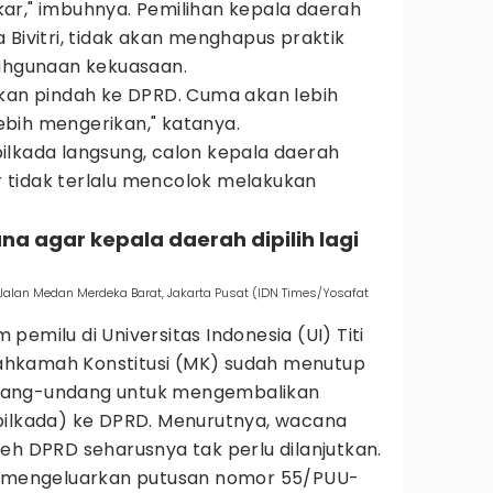
ar," imbuhnya. Pemilihan kepala daerah
 Bivitri, tidak akan menghapus praktik
lahgunaan kekuasaan.
akan pindah ke DPRD. Cuma akan lebih
 lebih mengerikan," katanya.
ilkada langsung, calon kepala daerah
 tidak terlalu mencolok melakukan
na agar kepala daerah dipilih lagi
Jalan Medan Merdeka Barat, Jakarta Pusat (IDN Times/Yosafat
emilu di Universitas Indonesia (UI) Titi
hkamah Konstitusi (MK) sudah menutup
dang-undang untuk mengembalikan
pilkada) ke DPRD. Menurutnya, wacana
eh DPRD seharusnya tak perlu dilanjutkan.
ah mengeluarkan putusan nomor 55/PUU-